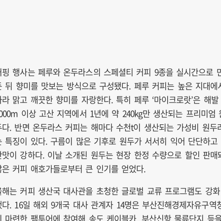
커핑 행사는 페루와 온두라스의 스페셜티 커피 9종을 실시간으로 
든 뒤 향미를 맛보는 방식으로 구성됐다. 페루 커피는 높은 지대에
자라 맑고 깨끗한 향미를 자랑한다. 특히 페루 ‘마이크로랏’은 해발
4000m 이상 고산 지역에서 1년에 약 240kg만 생산되는 프리미엄 
두다. 반면 온두라스 커피는 해마다 수천t이 생산되는 가성비 원두
는 특징이 있다. 구름이 많은 기후로 원두가 서서히 익어 단단하고
단맛이 강하다. 이날 소개된 원두는 현장 한정 수량으로 할인 판매
많은 커피 애호가들로부터 큰 인기를 얻었다.
올해는 커피 생산국 대사관을 초청한 글로벌 교류 프로그램도 강화
됐다. 16일 해외 9개국 대사 관계자 14명은 부산진해경제자유구역
이 마련한 팸투어에 참여해 송도 케이블카, 부산신항 물류단지 등