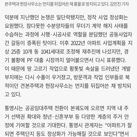
본주택과 현장사무소는 먼지를 뒤집어쓴 채 흉물로 방치되고 있다. 김민진 기자
덕분에 지난했던 논쟁은 일단락됐지만, 정작 사업 정상화는
요원했다. 참다못한 수분양자들의 무더기 계약 해지 사태를
수습하는 과정에 시행·시공사로 역할을 분담했던 공동사업자
간 갈등이 증폭된 탓이다. 이후 2022년 아파트 사업계획을 지
상 25층 10개 동 1041세대로 조정해 재추진에 나섰지만, 경
기 불황에 PF 대출 시장까지 얼어붙으면서 다시 표류했다.
이 때문에 땅 고르기 작업으로 황톳빛 속살을 드러냈던 개발
부지에는 다시 수풀이 우거졌고, 방문객과 작업 인부들로 북
적이던 견본주택과 현장사무소는 먼지를 뒤집어쓴 채 방치되
고 있다.
통영시는 공공임대주택 전환이 본궤도에 오르면 지역 내 주
거 선택권 확대와 청년·신혼부부 등 다양한 계층의 주거 안
정에 기여할 것으로 기대한다. 통영시 관계자는 “아파트가 잘
되면 주택단지 등도 정상화가 가능해질 것으로 보인다”면서