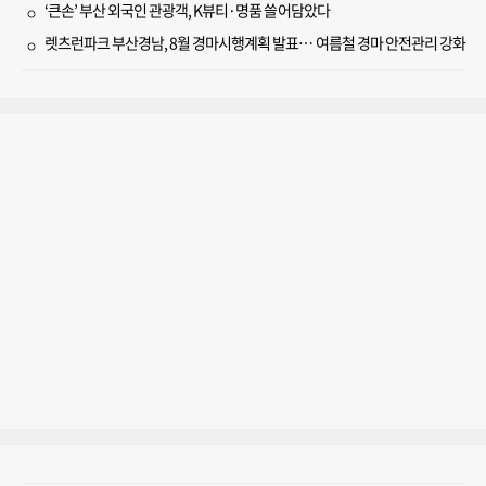
‘큰손’ 부산 외국인 관광객, K뷰티·명품 쓸어담았다
렛츠런파크 부산경남, 8월 경마시행계획 발표… 여름철 경마 안전관리 강화