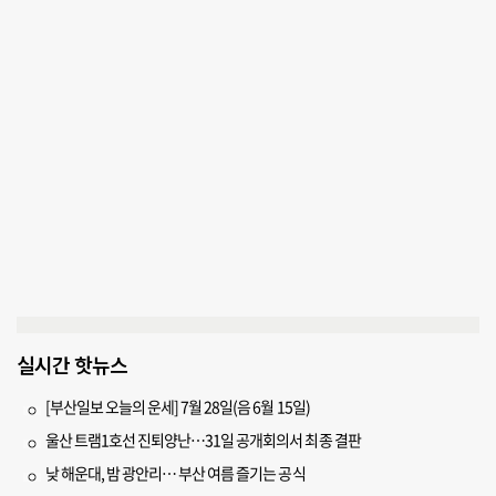
실시간 핫뉴스
[부산일보 오늘의 운세] 7월 28일(음 6월 15일)
울산 트램1호선 진퇴양난…31일 공개회의서 최종 결판
낮 해운대, 밤 광안리… 부산 여름 즐기는 공식