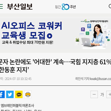
문자 논란에도 '어대한' 계속…국힘 지지층 61
‘한동훈 지지’
력 : 2024-07-10 10:32:45
곽진석 기자 kwak@busan.c
가
엠브레인퍼블릭 여론조사