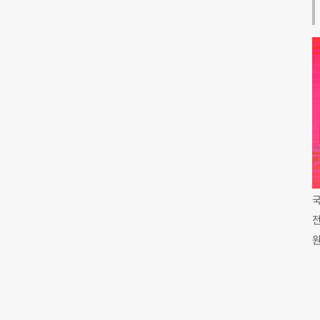
국
전
원