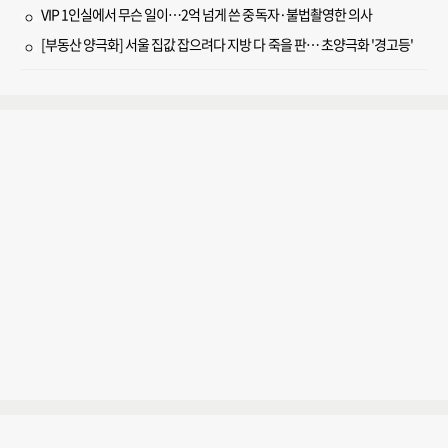
VIP 1인실에서 무슨 일이…2억 넘게 쓴 중독자·불법촬영한 의사
[부동산 양극화] 서울 집값 잡으려다 지방 다 죽을 판… 초양극화 '경고등'