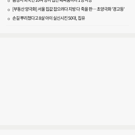
[부동산 양극화] 서울 집값 잡으려다 지방 다 죽을 판… 초양극화 '경고등'
손길 뿌리쳤다고 8살 아이 실신시킨 50대, 집유