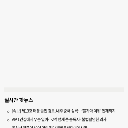
실시간 핫뉴스
[속보] 제13호 태풍 돌핀 경로, 내주 중국 상륙…'불가마 더위' 언제까지
VIP 1인실에서 무슨 일이…2억 넘게 쓴 중독자·불법촬영한 의사
음성서 외국인 10여 명이 집단 패싸움하다 1명 사망