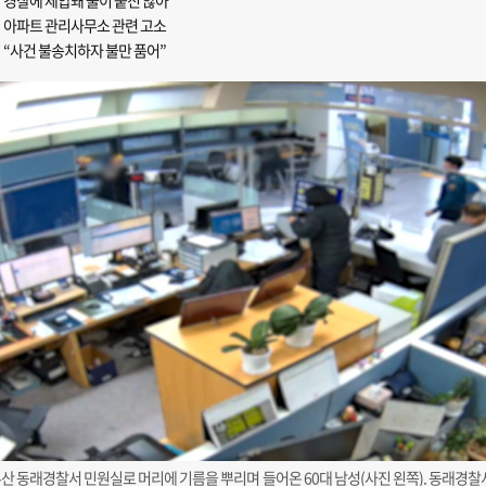
경찰에 제압돼 불이 붙진 않아
아파트 관리사무소 관련 고소
“사건 불송치하자 불만 품어”
산 동래경찰서 민원실로 머리에 기름을 뿌리며 들어온 60대 남성(사진 왼쪽). 동래경찰