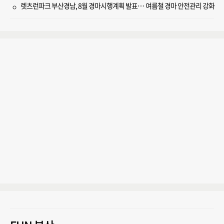
렛츠런파크 부산경남, 8월 경마시행계획 발표… 여름철 경마 안전관리 강화