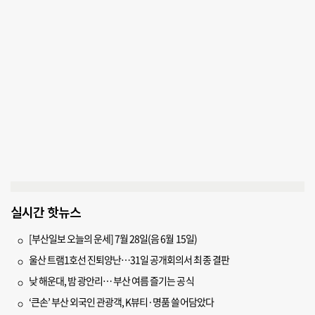
실시간 핫뉴스
[부산일보 오늘의 운세] 7월 28일(음 6월 15일)
울산 트램1호선 진퇴양난…31일 공개회의서 최종 결판
낮 해운대, 밤 광안리… 부산 여름 즐기는 공식
‘큰손’ 부산 외국인 관광객, K뷰티·명품 쓸어담았다