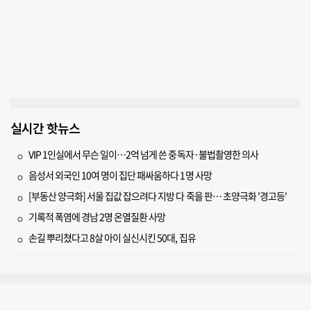
실시간 핫뉴스
VIP 1인실에서 무슨 일이…2억 넘게 쓴 중독자·불법촬영한 의사
음성서 외국인 10여 명이 집단 패싸움하다 1명 사망
[부동산 양극화] 서울 집값 잡으려다 지방 다 죽을 판… 초양극화 '경고등'
기록적 폭염에 경남 2명 온열질환 사망
손길 뿌리쳤다고 8살 아이 실신시킨 50대, 집유