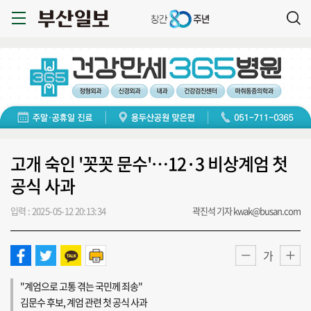
고개 숙인 '꼿꼿 문수'…12·3 비상계엄 첫
공식 사과
입력 : 2025-05-12 20:13:34
곽진석 기자 kwak@busan.com
가
"계엄으로 고통 겪는 국민께 죄송"
김문수 후보, 계엄 관련 첫 공식 사과