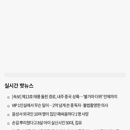
실시간 핫뉴스
[속보] 제13호 태풍 돌핀 경로, 내주 중국 상륙…'불가마 더위' 언제까지
VIP 1인실에서 무슨 일이…2억 넘게 쓴 중독자·불법촬영한 의사
음성서 외국인 10여 명이 집단 패싸움하다 1명 사망
손길 뿌리쳤다고 8살 아이 실신시킨 50대, 집유