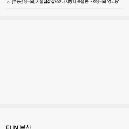
[부동산 양극화] 서울 집값 잡으려다 지방 다 죽을 판… 초양극화 '경고등'
FUN 부산