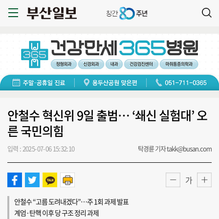
안철수 혁신위 9일 출범… ‘쇄신 실험대’ 오
른 국민의힘
입력 : 2025-07-06 15:32:10
탁경륜 기자 takk@busan.com
가
안철수 “고름 도려내겠다”…주 1회 과제 발표
계엄·탄핵 이후 당 구조 정리 과제