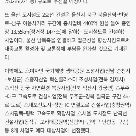
7502㎡(2개 동) 규모로 추진될 에정이다.
또 울산 도시철도 2호선 건설은 울산시 북구 북울산역~번영
로~남구 야음사거리 구간에 총사업비 4400억 원을 들여 총연
장 13.55km(정거장 14개소)에 달하는 도시철도를 건설하는
사업이다. 울산 남북축을 연결하고 접근성을 향상사킴으로써
대중교통 활성화 및 교통정체 부담을 완화할 것으로 기대된
다.
이밖에도 △여자만 국가해양 생태공원 조성사업(전남 순천시
·보성군) △종자산업 혁신클러스터 조성사업(전북 김제시)
△익산 왕궁 자연환경 복원사업(전북 익산시 왕궁면) △무주
~대구 고속도로 건설사업(전북 무주군~경북 칠곡군 구간 4차
로 도로) △내포신도시~정안 IC 연결도로 건설사업(충청권역)
△서평택~평택 고속도로 확장사업 △서울 도시철도 난곡선
건설사업(동작구 보라매공원역(신림역)~관악구 난향동 구간)
등 8개 사업도 예타 대상사업에 선정됐다.