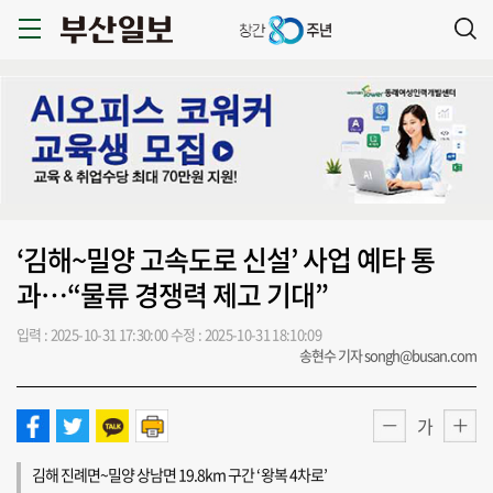
‘김해~밀양 고속도로 신설’ 사업 예타 통
과…“물류 경쟁력 제고 기대”
입력 : 2025-10-31 17:30:00
수정 : 2025-10-31 18:10:09
송현수 기자 songh@busan.com
가
김해 진례면~밀양 상남면 19.8km 구간 ‘왕복 4차로’