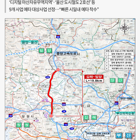
‘디지털 마산자유무역지역’·‘울산 도시철도 2호선’ 등
9개 사업 예타 대상사업 선정…“빠른 시일내 예타 착수”