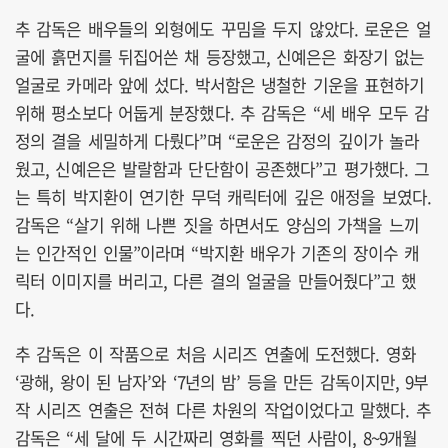
추 감독은 배우들의 외형에도 꾸밈을 두지 않았다. 로운은 얼
굴에 흙먼지를 뒤집어쓴 채 등장했고, 신예은은 화장기 없는
얼굴로 카메라 앞에 섰다. 박서함은 냉철한 기운을 표현하기
위해 평소보다 어둡게 분장했다. 추 감독은 “세 배우 모두 감
정의 결을 세밀하게 다뤘다”며 “로운은 감정의 깊이가 놀라
웠고, 신예은은 발랄함과 단단함이 공존했다”고 평가했다. 그
는 특히 박지환이 연기한 무덕 캐릭터에 깊은 애정을 보였다.
감독은 “살기 위해 나쁜 짓을 하면서도 양심의 가책을 느끼
는 인간적인 인물”이라며 “박지환 배우가 기존의 장이수 캐
릭터 이미지를 버리고, 다른 결의 얼굴을 만들어줬다”고 했
다.
추 감독은 이 작품으로 처음 시리즈 연출에 도전했다. 영화
‘광해, 왕이 된 남자’와 ‘7년의 밤’ 등을 만든 감독이지만, 9부
작 시리즈 연출은 전혀 다른 차원의 작업이었다고 말했다. 추
감독은 “세 달에 두 시간짜리 영화를 찍던 사람이, 8~9개월