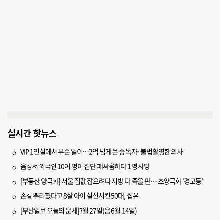
실시간 핫뉴스
VIP 1인실에서 무슨 일이…2억 넘게 쓴 중독자·불법촬영한 의사
음성서 외국인 10여 명이 집단 패싸움하다 1명 사망
[부동산 양극화] 서울 집값 잡으려다 지방 다 죽을 판… 초양극화 '경고등'
손길 뿌리쳤다고 8살 아이 실신시킨 50대, 집유
[부산일보 오늘의 운세]7월 27일(음 6월 14일)