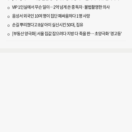
VIP 1인실에서 무슨 일이…2억 넘게 쓴 중독자·불법촬영한 의사
음성서 외국인 10여 명이 집단 패싸움하다 1명 사망
손길 뿌리쳤다고 8살 아이 실신시킨 50대, 집유
[부동산 양극화] 서울 집값 잡으려다 지방 다 죽을 판… 초양극화 '경고등'