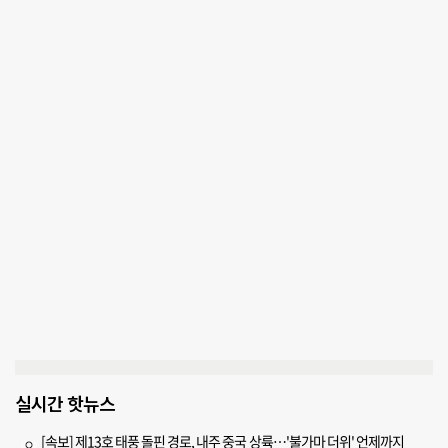
실시간 핫뉴스
[속보] 제13호 태풍 돌핀 경로, 내주 중국 상륙…'불가마 더위' 언제까지