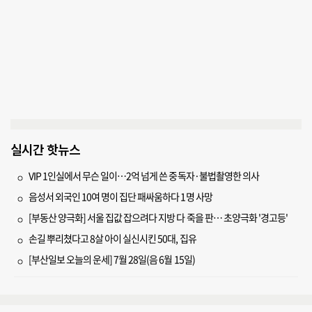
실시간 핫뉴스
VIP 1인실에서 무슨 일이…2억 넘게 쓴 중독자·불법촬영한 의사
음성서 외국인 10여 명이 집단 패싸움하다 1명 사망
[부동산 양극화] 서울 집값 잡으려다 지방 다 죽을 판… 초양극화 '경고등'
손길 뿌리쳤다고 8살 아이 실신시킨 50대, 집유
[부산일보 오늘의 운세] 7월 28일(음 6월 15일)