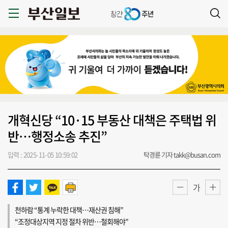
개혁신당 “10·15 부동산 대책은 주택법 위
반…행정소송 추진”
입력 : 2025-11-05 10:59:02
탁경륜 기자 takk@busan.com
가
천하람 “통계 누락한 대책…재산권 침해”
“조정대상지역 지정 절차 위반…철회해야”