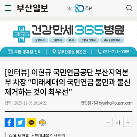
[인터뷰] 이현규 국민연금공단 부산지역본
부 차장 “미래세대의 국민연금 불만과 불신
제거하는 것이 최우선”
입력 : 2025-11-05 18:14:22
변현철 기자 byunhc@busan.com
가
여야, 보험료·소득대체율 인상 합의