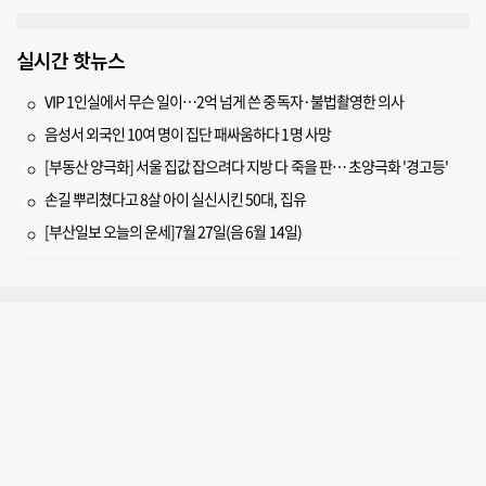
실시간 핫뉴스
VIP 1인실에서 무슨 일이…2억 넘게 쓴 중독자·불법촬영한 의사
음성서 외국인 10여 명이 집단 패싸움하다 1명 사망
[부동산 양극화] 서울 집값 잡으려다 지방 다 죽을 판… 초양극화 '경고등'
손길 뿌리쳤다고 8살 아이 실신시킨 50대, 집유
[부산일보 오늘의 운세]7월 27일(음 6월 14일)