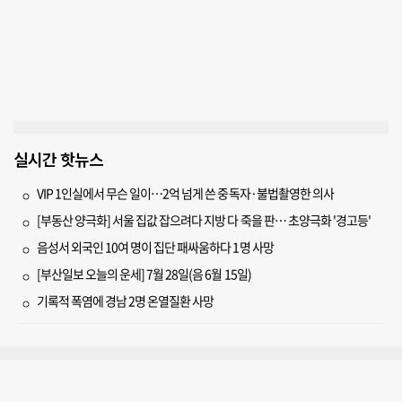
실시간 핫뉴스
VIP 1인실에서 무슨 일이…2억 넘게 쓴 중독자·불법촬영한 의사
[부동산 양극화] 서울 집값 잡으려다 지방 다 죽을 판… 초양극화 '경고등'
음성서 외국인 10여 명이 집단 패싸움하다 1명 사망
[부산일보 오늘의 운세] 7월 28일(음 6월 15일)
기록적 폭염에 경남 2명 온열질환 사망