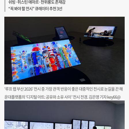
쉬빙·쥐스틴 에마르·천위룽도 존재감
“꼭 봐야 할 전시” 큐레이터 추천 3선
'루프 랩 부산 2026' 전시 중 가장 관객 반응이 좋은 대중적인 전시로 눈길을 끈 해
운대플랫폼의 ‘디지털 아트: 공유와 소유 사이’ 전시 전경. 김은영 기자 key66@