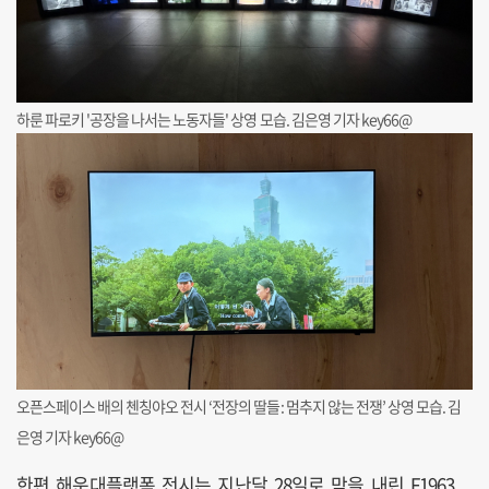
하룬 파로키 '공장을 나서는 노동자들' 상영 모습. 김은영 기자 key66@
오픈스페이스 배의 첸칭야오 전시 ‘전장의 딸들: 멈추지 않는 전쟁’ 상영 모습. 김
은영 기자 key66@
한편 해운대플랫폼 전시는 지난달 28일로 막을 내린 F1963