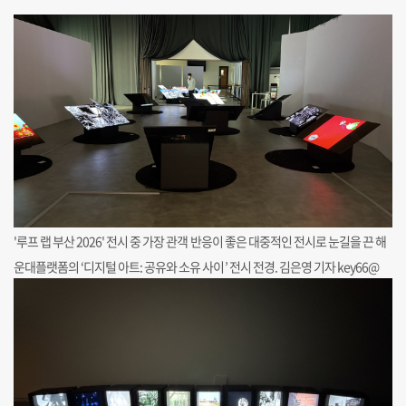
'루프 랩 부산 2026' 전시 중 가장 관객 반응이 좋은 대중적인 전시로 눈길을 끈 해
운대플랫폼의 ‘디지털 아트: 공유와 소유 사이’ 전시 전경. 김은영 기자 key66@