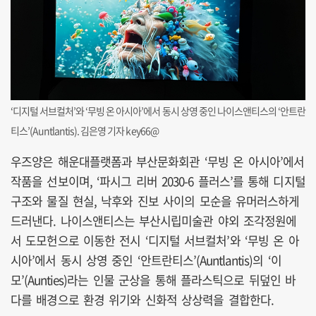
‘디지털 서브컬처’와 ‘무빙 온 아시아’에서 동시 상영 중인 나이스앤티스의 ‘안트란
티스’(Auntlantis). 김은영 기자 key66@
우즈양은 해운대플랫폼과 부산문화회관 ‘무빙 온 아시아’에서
작품을 선보이며, ‘파시그 리버 2030-6 플러스’를 통해 디지털
구조와 물질 현실, 낙후와 진보 사이의 모순을 유머러스하게
드러낸다. 나이스앤티스는 부산시립미술관 야외 조각정원에
서 도모헌으로 이동한 전시 ‘디지털 서브컬처’와 ‘무빙 온 아
시아’에서 동시 상영 중인 ‘안트란티스’(Auntlantis)의 ‘이
모’(Aunties)라는 인물 군상을 통해 플라스틱으로 뒤덮인 바
다를 배경으로 환경 위기와 신화적 상상력을 결합한다.