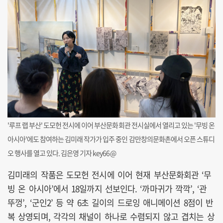
'루프 랩 부산' 도모헌 전시에 이어 부산문화회관 전시실에서 열리고 있는 '무빙 온
아시아'에도 참여하는 김미래 작가가 입주 중인 감만창의문화촌에서 오픈 스튜디
오 행사를 열고 있다. 김은영 기자 key66@
김미래의 작품은 도모헌 전시에 이어 현재 부산문화회관 ‘무
빙 온 아시아’에서 18일까지 선보인다. ‘까마귀가 깍깍’, ‘관
뚜껑’, ‘군인2’ 등 약 6초 길이의 드로잉 애니메이션 8점이 반
복 상영되며, 각각의 채널이 하나로 수렴되지 않고 겹치는 상