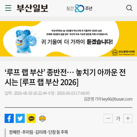
‘루프 랩 부산’ 종반전… 놓치기 아까운 전
시는 [루프 랩 부산 2026]
입력 : 2026-06-03 16:22:44
수정 : 2026-06-03 17:48:00
김은영 기자 key66@busan.com
가
정혜련·추미림·김미래·단잠 등 주목