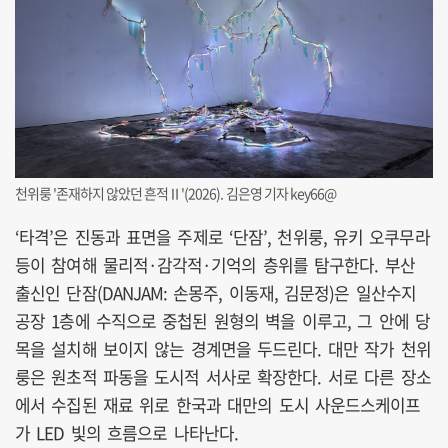
천위룽 '존재하지 않았던 흔적Ⅱ'(2026). 김은영 기자 key66@
‘타격’은 진동과 표면을 주제로 ‘단잠’, 천위룽, 유키 오쿠무라
등이 참여해 물리적·감각적·기억의 층위를 탐구한다. 부산
출신인 단잠(DANJAM: 손몽주, 이동재, 김문정)은 일산수지
공장 1층에 수직으로 중첩된 원형의 벽을 이루고, 그 안에 당
목을 설치해 보이지 않는 경계면을 두드린다. 대만 작가 천위
룽은 원초적 파동을 도시적 서사로 확장한다. 서로 다른 장소
에서 수집된 재료 위로 한국과 대만의 도시 사운드스케이프
가 LED 빛의 흐름으로 나타난다.