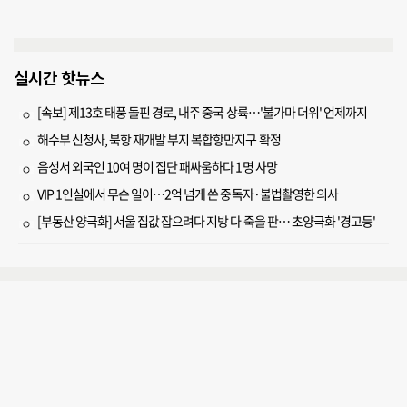
실시간 핫뉴스
[속보] 제13호 태풍 돌핀 경로, 내주 중국 상륙…'불가마 더위' 언제까지
해수부 신청사, 북항 재개발 부지 복합항만지구 확정
음성서 외국인 10여 명이 집단 패싸움하다 1명 사망
VIP 1인실에서 무슨 일이…2억 넘게 쓴 중독자·불법촬영한 의사
[부동산 양극화] 서울 집값 잡으려다 지방 다 죽을 판… 초양극화 '경고등'