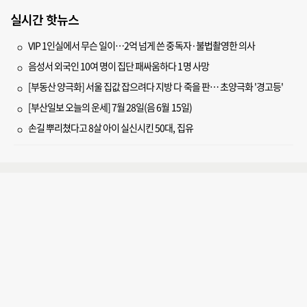
실시간 핫뉴스
VIP 1인실에서 무슨 일이…2억 넘게 쓴 중독자·불법촬영한 의사
음성서 외국인 10여 명이 집단 패싸움하다 1명 사망
[부동산 양극화] 서울 집값 잡으려다 지방 다 죽을 판… 초양극화 '경고등'
[부산일보 오늘의 운세] 7월 28일(음 6월 15일)
손길 뿌리쳤다고 8살 아이 실신시킨 50대, 집유