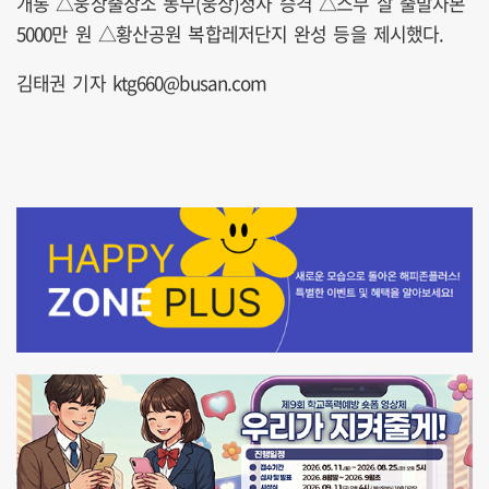
개통 △웅상출장소 동부(웅상)청사 승격 △스무 살 출발자본
5000만 원 △황산공원 복합레저단지 완성 등을 제시했다.
김태권 기자 ktg660@busan.com