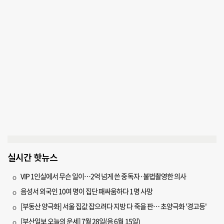
실시간 핫뉴스
VIP 1인실에서 무슨 일이…2억 넘게 쓴 중독자·불법촬영한 의사
음성서 외국인 10여 명이 집단 패싸움하다 1명 사망
[부동산 양극화] 서울 집값 잡으려다 지방 다 죽을 판… 초양극화 '경고등'
[부산일보 오늘의 운세] 7월 28일(음 6월 15일)