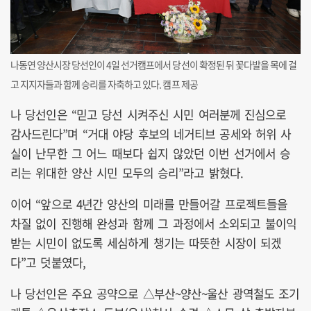
나동연 양산시장 당선인이 4일 선거캠프에서 당선이 확정된 뒤 꽃다발을 목에 걸
고 지지자들과 함께 승리를 자축하고 있다. 캠프 제공
나 당선인은 “믿고 당선 시켜주신 시민 여러분께 진심으로
감사드린다”며 “거대 야당 후보의 네거티브 공세와 허위 사
실이 난무한 그 어느 때보다 쉽지 않았던 이번 선거에서 승
리는 위대한 양산 시민 모두의 승리”라고 밝혔다.
이어 “앞으로 4년간 양산의 미래를 만들어갈 프로젝트들을
차질 없이 진행해 완성과 함께 그 과정에서 소외되고 불이익
받는 시민이 없도록 세심하게 챙기는 따뜻한 시장이 되겠
다”고 덧붙였다,
나 당선인은 주요 공약으로 △부산~양산~울산 광역철도 조기