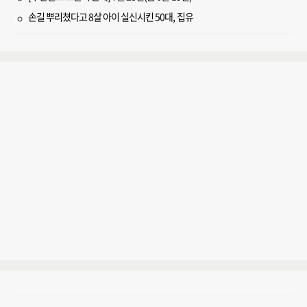
손길 뿌리쳤다고 8살 아이 실신시킨 50대, 집유