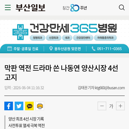
막판 역전 드라마 쓴 나동연 양산시장 4선
고지
입력 : 2026-06-04 11:16:32
김태권 기자 ktg660@busan.com
가
양산 최초 4선 시장 기록
사전투표 열세 극복 역전