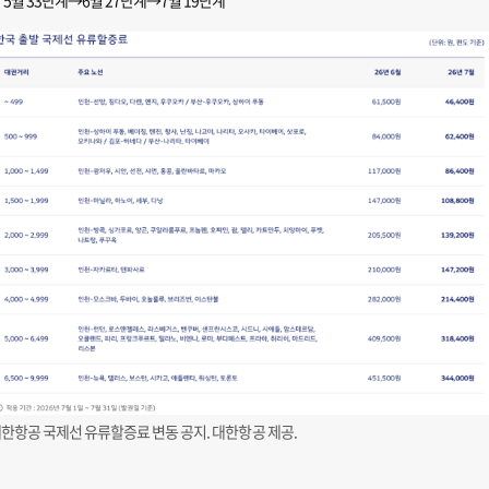
5월 33단계→6월 27단계→7월 19단계
한항공 국제선 유류할증료 변동 공지. 대한항공 제공.