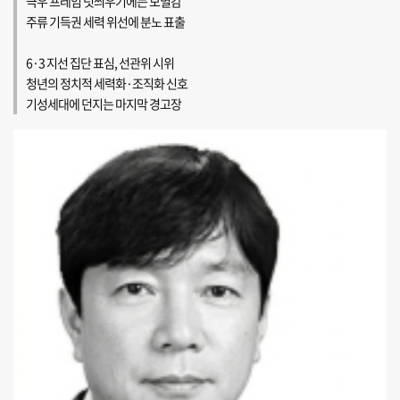
극우 프레임 덧씌우기에는 모멸감
주류 기득권 세력 위선에 분노 표출
6·3 지선 집단 표심, 선관위 시위
청년의 정치적 세력화·조직화 신호
기성세대에 던지는 마지막 경고장