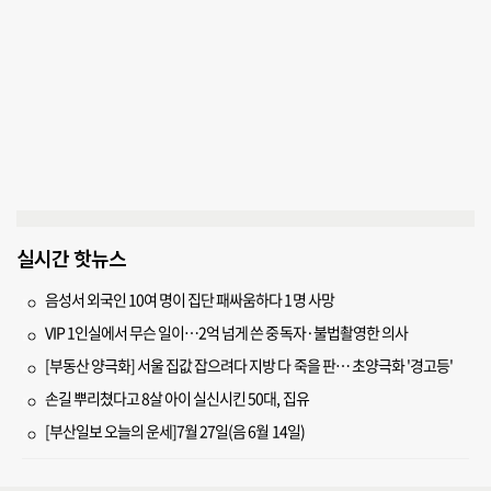
실시간 핫뉴스
음성서 외국인 10여 명이 집단 패싸움하다 1명 사망
VIP 1인실에서 무슨 일이…2억 넘게 쓴 중독자·불법촬영한 의사
[부동산 양극화] 서울 집값 잡으려다 지방 다 죽을 판… 초양극화 '경고등'
손길 뿌리쳤다고 8살 아이 실신시킨 50대, 집유
[부산일보 오늘의 운세]7월 27일(음 6월 14일)