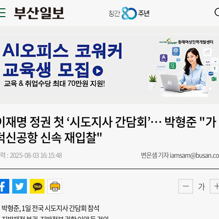
이재명 정권 첫 ‘시도지사 간담회’… 박형준 "가
덕신공항 신속 재입찰"
력 : 2025-08-03 16:15:48
변은샘 기자 iamsam@busan.c
가
박형준, 1일 전국 시도지사 간담회 참석