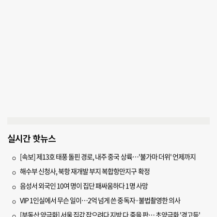
실시간 핫뉴스
[속보] 제13호 태풍 돌핀 경로, 내주 중국 상륙…'불가마 더위' 언제까지
해수부 신청사, 북항 재개발 부지 복합항만지구 확정
음성서 외국인 10여 명이 집단 패싸움하다 1명 사망
VIP 1인실에서 무슨 일이…2억 넘게 쓴 중독자·불법촬영한 의사
[부동산 양극화] 서울 집값 잡으려다 지방 다 죽을 판… 초양극화 '경고등'