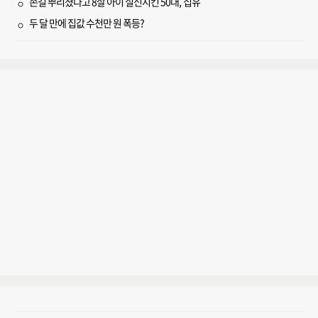
손길 뿌리쳤다고 8살 아이 실신시킨 50대, 집유
두 달 만에 집값 수천만 원 폭등?