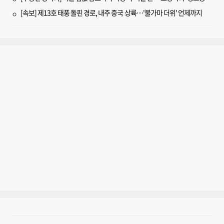
[속보] 제13호 태풍 돌핀 경로, 내주 중국 상륙…'불가마 더위' 언제까지