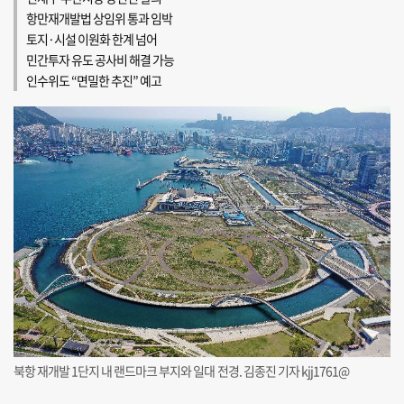
항만재개발법 상임위 통과 임박
토지·시설 이원화 한계 넘어
민간투자 유도 공사비 해결 가능
인수위도 “면밀한 추진” 예고
북항 재개발 1단지 내 랜드마크 부지와 일대 전경. 김종진 기자 kjj1761@