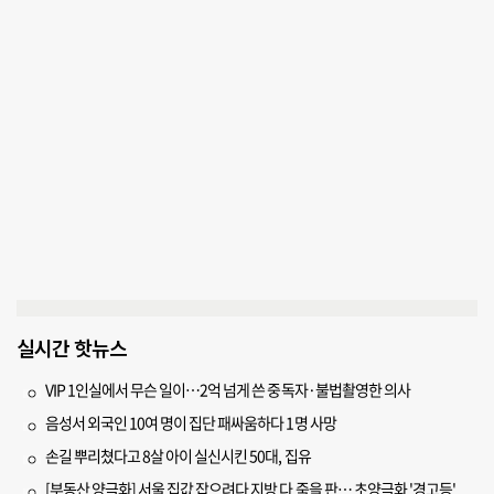
실시간 핫뉴스
VIP 1인실에서 무슨 일이…2억 넘게 쓴 중독자·불법촬영한 의사
음성서 외국인 10여 명이 집단 패싸움하다 1명 사망
손길 뿌리쳤다고 8살 아이 실신시킨 50대, 집유
[부동산 양극화] 서울 집값 잡으려다 지방 다 죽을 판… 초양극화 '경고등'