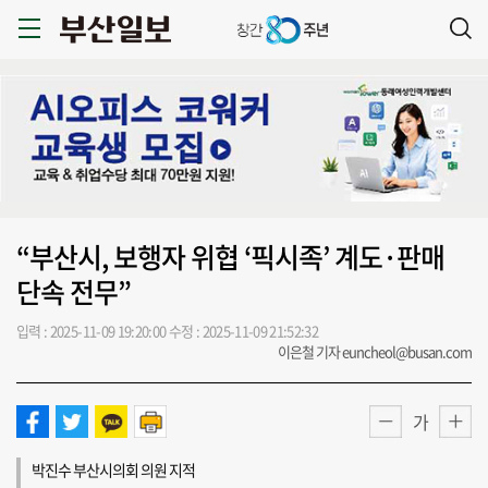
“부산시, 보행자 위협 ‘픽시족’ 계도·판매
단속 전무”
입력 : 2025-11-09 19:20:00
수정 : 2025-11-09 21:52:32
이은철 기자 euncheol@busan.com
가
박진수 부산시의회 의원 지적