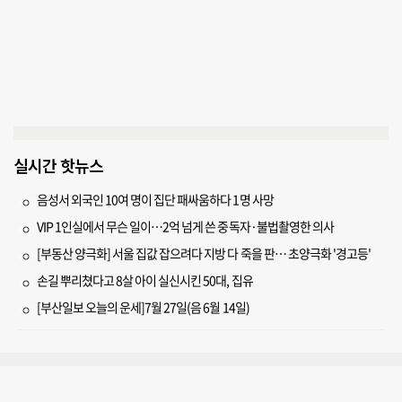
실시간 핫뉴스
음성서 외국인 10여 명이 집단 패싸움하다 1명 사망
VIP 1인실에서 무슨 일이…2억 넘게 쓴 중독자·불법촬영한 의사
[부동산 양극화] 서울 집값 잡으려다 지방 다 죽을 판… 초양극화 '경고등'
손길 뿌리쳤다고 8살 아이 실신시킨 50대, 집유
[부산일보 오늘의 운세]7월 27일(음 6월 14일)