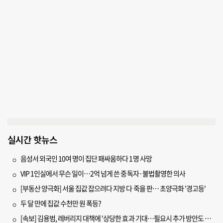
실시간 핫뉴스
음성서 외국인 10여 명이 집단 패싸움하다 1명 사망
VIP 1인실에서 무슨 일이…2억 넘게 쓴 중독자·불법촬영한 의사
[부동산 양극화] 서울 집값 잡으려다 지방 다 죽을 판… 초양극화 '경고등'
두 달 만에 집값 수천만 원 폭등?
[속보] 김용범, 레버리지 대책에 '상당한 효과 기대…필요시 추가 방안도 검토'