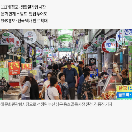
113개 점포·생활밀착형 시장
문화 연계 스탬프·맛집 투어도
SNS 홍보·전국 택배 판로 확대
해 문화관광형시장으로 선정된 부산 남구 용호골목시장 전경. 김종진 기자