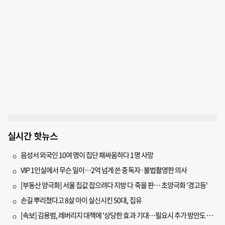
실시간 핫뉴스
음성서 외국인 10여 명이 집단 패싸움하다 1명 사망
VIP 1인실에서 무슨 일이…2억 넘게 쓴 중독자·불법촬영한 의사
[부동산 양극화] 서울 집값 잡으려다 지방 다 죽을 판… 초양극화 '경고등'
손길 뿌리쳤다고 8살 아이 실신시킨 50대, 집유
[속보] 김용범, 레버리지 대책에 '상당한 효과 기대…필요시 추가 방안도 검토'