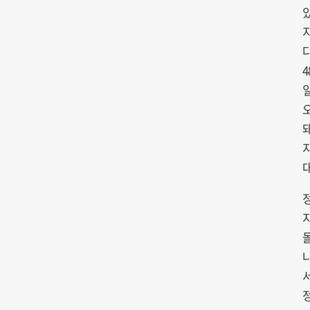
4
일
나