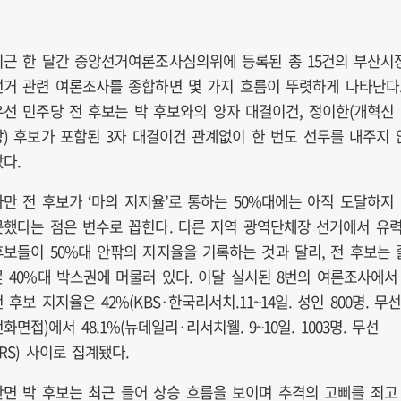
최근 한 달간 중앙선거여론조사심의위에 등록된 총 15건의 부산시
선거 관련 여론조사를 종합하면 몇 가지 흐름이 뚜렷하게 나타난다
우선 민주당 전 후보는 박 후보와의 양자 대결이건, 정이한(개혁신
당) 후보가 포함된 3자 대결이건 관계없이 한 번도 선두를 내주지 
았다.
다만 전 후보가 ‘마의 지지율’로 통하는 50%대에는 아직 도달하지
못했다는 점은 변수로 꼽힌다. 다른 지역 광역단체장 선거에서 유
후보들이 50%대 안팎의 지지율을 기록하는 것과 달리, 전 후보는 
곧 40%대 박스권에 머물러 있다. 이달 실시된 8번의 여론조사에서
 후보 지지율은 42%(KBS·한국리서치.11~14일. 성인 800명. 무
화면접)에서 48.1%(뉴데일리·리서치웰. 9~10일. 1003명. 무선
ARS) 사이로 집계됐다.
반면 박 후보는 최근 들어 상승 흐름을 보이며 추격의 고삐를 죄고