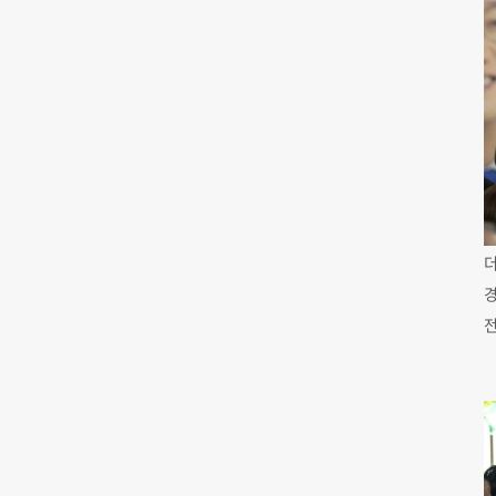
더
경
전