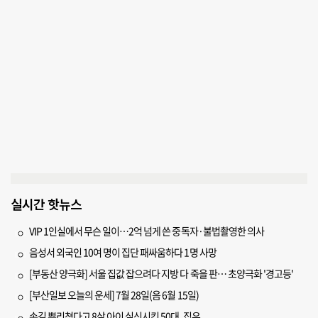
실시간 핫뉴스
VIP 1인실에서 무슨 일이…2억 넘게 쓴 중독자·불법촬영한 의사
음성서 외국인 10여 명이 집단 패싸움하다 1명 사망
[부동산 양극화] 서울 집값 잡으려다 지방 다 죽을 판… 초양극화 '경고등'
[부산일보 오늘의 운세] 7월 28일(음 6월 15일)
손길 뿌리쳤다고 8살 아이 실신시킨 50대, 집유