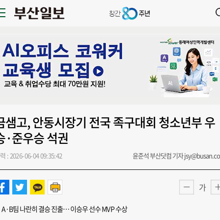
금샘고, 안동시장기 전국 족구대회 청소년부 우
승·준우승 석권
력 : 2026-06-04 09:35:42
윤준석 부산닷컴 기자 jsy@busan.c
가
A·B팀 나란히 결승 진출… 이승우 선수 MVP 수상