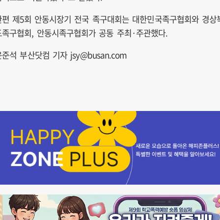
한편 제5회 안동시장기 전국 족구대회는 대한민국족구협회와 경상
도족구협회, 안동시족구협회가 공동 주최·주관했다.
준석 부산닷컴 기자 jsy@busan.com