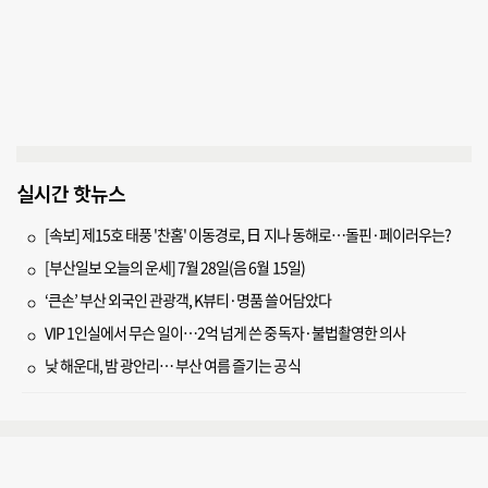
실시간 핫뉴스
[속보] 제15호 태풍 '찬홈' 이동경로, 日 지나 동해로…돌핀·페이러우는?
[부산일보 오늘의 운세] 7월 28일(음 6월 15일)
‘큰손’ 부산 외국인 관광객, K뷰티·명품 쓸어담았다
VIP 1인실에서 무슨 일이…2억 넘게 쓴 중독자·불법촬영한 의사
낮 해운대, 밤 광안리… 부산 여름 즐기는 공식