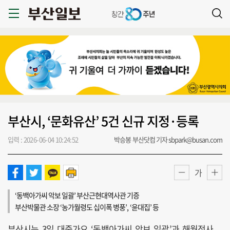
부산시, ‘문화유산’ 5건 신규 지정·등록
입력 : 2026-06-04 10:24:52
박승봉 부산닷컴 기자 sbpark@busan.com
가
‘동백아가씨 악보 일괄’ 부산근현대역사관 기증
부산박물관 소장 ‘농가월령도 십이폭 병풍’, ‘윤대집’ 등
부산시는 3일 대중가요 ‘동백아가씨 악보 일괄’과 해월정사