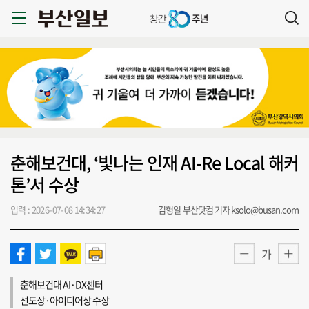
춘해보건대, ‘빛나는 인재 AI-Re Local 해커
톤’서 수상
입력 : 2026-07-08 14:34:27
김형일 부산닷컴 기자 ksolo@busan.com
가
춘해보건대 AI·DX센터
선도상·아이디어상 수상