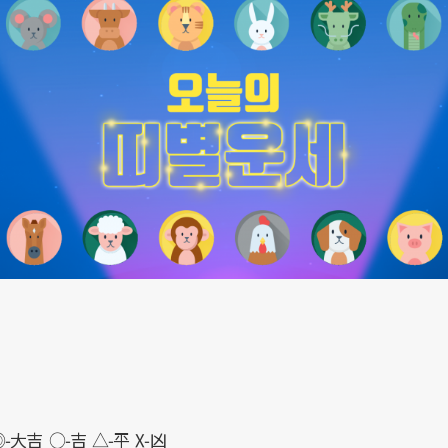
◎-大吉 ○-吉 △-平 X-凶