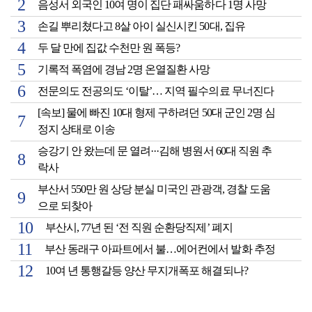
음성서 외국인 10여 명이 집단 패싸움하다 1명 사망
손길 뿌리쳤다고 8살 아이 실신시킨 50대, 집유
두 달 만에 집값 수천만 원 폭등?
기록적 폭염에 경남 2명 온열질환 사망
전문의도 전공의도 ‘이탈’… 지역 필수의료 무너진다
[속보] 물에 빠진 10대 형제 구하려던 50대 군인 2명 심
정지 상태로 이송
승강기 안 왔는데 문 열려···김해 병원서 60대 직원 추
락사
부산서 550만 원 상당 분실 미국인 관광객, 경찰 도움
으로 되찾아
부산시, 77년 된 ‘전 직원 순환당직제’ 폐지
부산 동래구 아파트에서 불…에어컨에서 발화 추정
10여 년 통행갈등 양산 무지개폭포 해결되나?