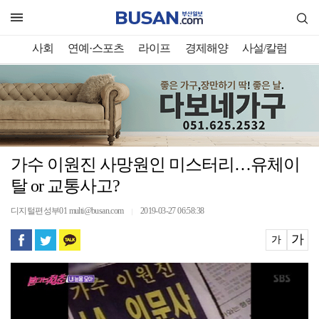
사회
연예·스포츠
라이프
경제해양
사설/칼럼
가수 이원진 사망원인 미스터리…유체이
탈 or 교통사고?
디지털편성부01 multi@busan.com
2019-03-27 06:58:38
｜
가
가