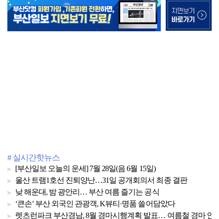
# 실시간핫뉴스
[부산일보 오늘의 운세] 7월 28일(음 6월 15일)
울산 트램1호선 진퇴양난…31일 공개회의서 최종 결판
낮 해운대, 밤 광안리… 부산 여름 즐기는 공식
‘큰손’ 부산 외국인 관광객, K뷰티·명품 쓸어담았다
렛츠런파크 부산경남, 8월 경마시행계획 발표… 여름철 경마 안