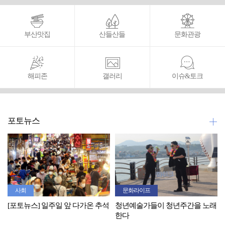
부산맛집
산들산들
문화관광
해피존
갤러리
이슈&토크
포토뉴스
사회
문화라이프
[포토뉴스] 일주일 앞 다가온 추석
청년예술가들이 청년주간을 노래
한다