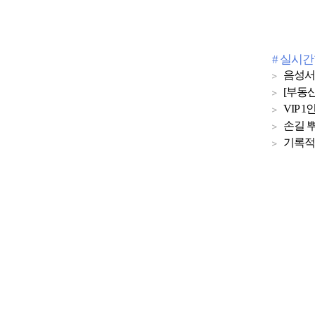
# 실시
음성서
[부동산
VIP
손길 뿌
기록적