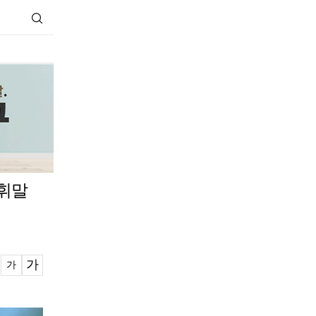
 휘말
가
가