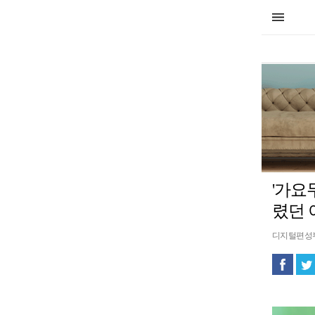
'가요
렸던 
디지털편성부16 