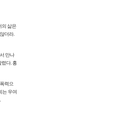
서의 삶은
 않더라.
에서 만나
렸다. 홍
 폭력으
희는 우여
.