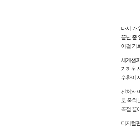
다시 가
끝난 줄 
이걸 기
세계챔피
가까운 사
수환이 
전처와 
로 옥희
곡절 끝에
디지털편성