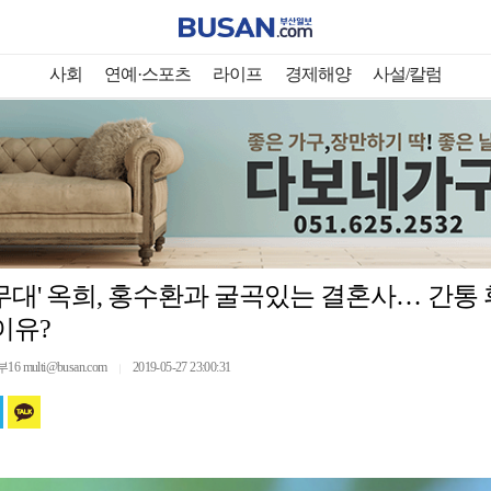
사회
연예·스포츠
라이프
경제해양
사설/칼럼
무대' 옥희, 홍수환과 굴곡있는 결혼사… 간통
이유?
multi@busan.com
2019-05-27 23:00:31
｜