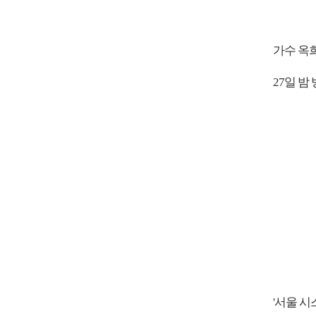
가수 옥
27일 밤
'서울 