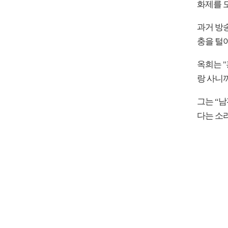
화제를 
과거 방송
충을 털
옥희는 "
랑 사니
그는 “남
다는 소