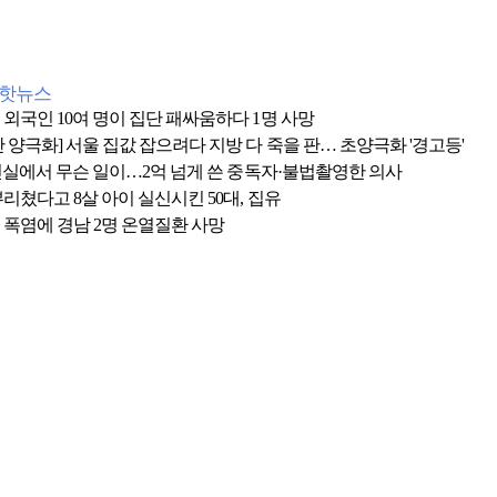
간핫뉴스
 외국인 10여 명이 집단 패싸움하다 1명 사망
 양극화] 서울 집값 잡으려다 지방 다 죽을 판… 초양극화 '경고등'
 1인실에서 무슨 일이…2억 넘게 쓴 중독자·불법촬영한 의사
리쳤다고 8살 아이 실신시킨 50대, 집유
 폭염에 경남 2명 온열질환 사망