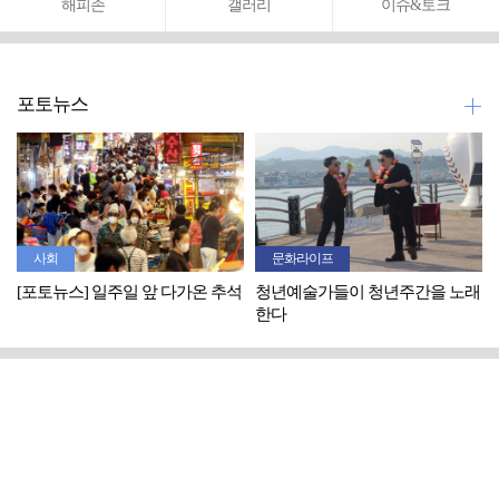
해피존
갤러리
이슈&토크
포토뉴스
사회
문화라이프
[포토뉴스] 일주일 앞 다가온 추석
청년예술가들이 청년주간을 노래
한다