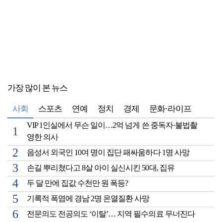
가장 많이 본 뉴스
사회
스포츠
연예
정치
경제
문화·라이프
VIP 1인실에서 무슨 일이…2억 넘게 쓴 중독자·불법촬
영한 의사
음성서 외국인 10여 명이 집단 패싸움하다 1명 사망
손길 뿌리쳤다고 8살 아이 실신시킨 50대, 집유
두 달 만에 집값 수천만 원 폭등?
기록적 폭염에 경남 2명 온열질환 사망
전문의도 전공의도 ‘이탈’… 지역 필수의료 무너진다