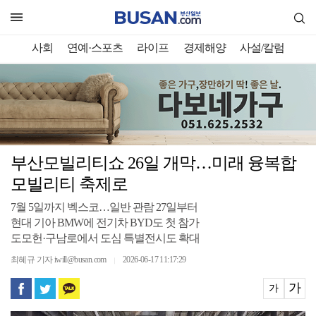
사회
연예·스포츠
라이프
경제해양
사설/칼럼
부산모빌리티쇼 26일 개막…미래 융복합
모빌리티 축제로
7월 5일까지 벡스코…일반 관람 27일부터
현대 기아 BMW에 전기차 BYD도 첫 참가
도모헌·구남로에서 도심 특별전시도 확대
최혜규 기자 iwill@busan.com
2026-06-17 11:17:29
｜
가
가