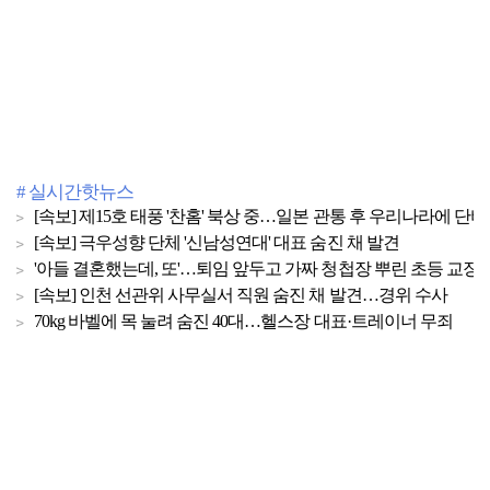
# 실시간핫뉴스
[속보] 제15호 태풍 '찬홈' 북상 중…일본 관통 후 우리나라에 단비
[속보] 극우성향 단체 '신남성연대' 대표 숨진 채 발견
'아들 결혼했는데, 또'…퇴임 앞두고 가짜 청첩장 뿌린 초등 교장
[속보] 인천 선관위 사무실서 직원 숨진 채 발견…경위 수사
70kg 바벨에 목 눌려 숨진 40대…헬스장 대표·트레이너 무죄