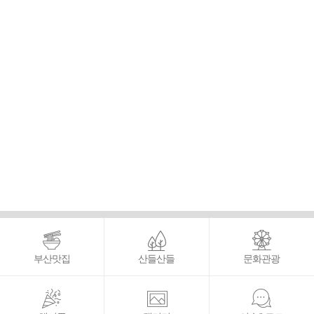
부산맛집
산들산들
문화관광