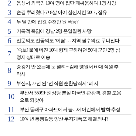
음성서 외국인 10여 명이 집단 패싸움하다 1명 사망
손길 뿌리쳤다고 8살 아이 실신시킨 50대, 집유
두 달 만에 집값 수천만 원 폭등?
기록적 폭염에 경남 2명 온열질환 사망
전문의도 전공의도 ‘이탈’… 지역 필수의료 무너진다
[속보] 물에 빠진 10대 형제 구하려던 50대 군인 2명 심
정지 상태로 이송
승강기 안 왔는데 문 열려···김해 병원서 60대 직원 추
락사
부산시, 77년 된 ‘전 직원 순환당직제’ 폐지
부산서 550만 원 상당 분실 미국인 관광객, 경찰 도움
으로 되찾아
부산 동래구 아파트에서 불…에어컨에서 발화 추정
10여 년 통행갈등 양산 무지개폭포 해결되나?