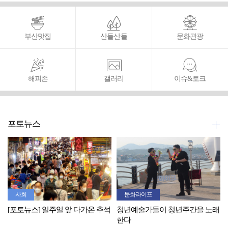
부산맛집
산들산들
문화관광
해피존
갤러리
이슈&토크
포토뉴스
사회
문화라이프
[포토뉴스] 일주일 앞 다가온 추석
청년예술가들이 청년주간을 노래
한다