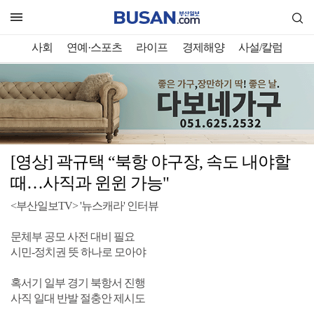
사회
연예·스포츠
라이프
경제해양
사설/칼럼
[영상] 곽규택 “북항 야구장, 속도 내야할
때…사직과 윈윈 가능"
<부산일보TV> '뉴스캐라' 인터뷰
문체부 공모 사전 대비 필요
시민-정치권 뜻 하나로 모아야
혹서기 일부 경기 북항서 진행
사직 일대 반발 절충안 제시도