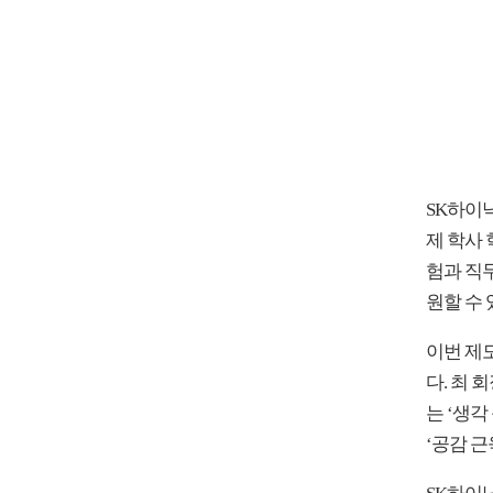
SK하이
제 학사 
험과 직
원할 수 
이번 제도
다. 최
는 ‘생각
‘공감 근