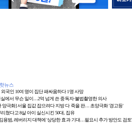
간핫뉴스
 외국인 10여 명이 집단 패싸움하다 1명 사망
 1인실에서 무슨 일이…2억 넘게 쓴 중독자·불법촬영한 의사
 양극화] 서울 집값 잡으려다 지방 다 죽을 판… 초양극화 '경고등'
리쳤다고 8살 아이 실신시킨 50대, 집유
 김용범, 레버리지 대책에 '상당한 효과 기대…필요시 추가 방안도 검토'