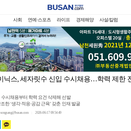
사회
연예·스포츠
라이프
경제해양
사설/칼럼
이닉스, 세자릿수 신입 수시채용…학력 제한 
입 수시채용부터 학력 요건 삭제해 선발
조한 ‘생각·적응·공감 근육’ 갖춘 인재 발굴
ngsang@busan.com
2026-06-17 09:54:49
｜