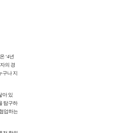
 ‘4년
원자의 경
누구나 지
닿아 있
을 탐구하
고 협업하는