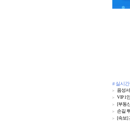
# 실시
음성서
VIP
[부동산
손길 뿌
[속보]