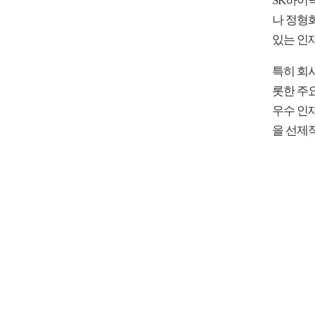
SK하이
나 정형
있는 인
특히 회
롯한 주
우수 인
을 선제