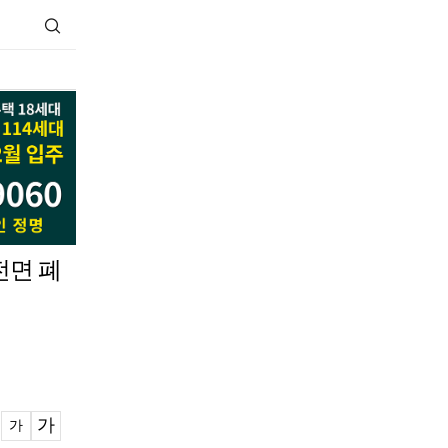
전면 폐
가
가