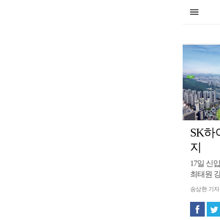
SK하
지
17일 신
최태원 강
송상현 기자 so