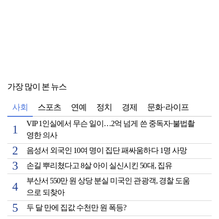
가장 많이 본 뉴스
사회
스포츠
연예
정치
경제
문화·라이프
VIP 1인실에서 무슨 일이…2억 넘게 쓴 중독자·불법촬
영한 의사
음성서 외국인 10여 명이 집단 패싸움하다 1명 사망
손길 뿌리쳤다고 8살 아이 실신시킨 50대, 집유
부산서 550만 원 상당 분실 미국인 관광객, 경찰 도움
으로 되찾아
두 달 만에 집값 수천만 원 폭등?