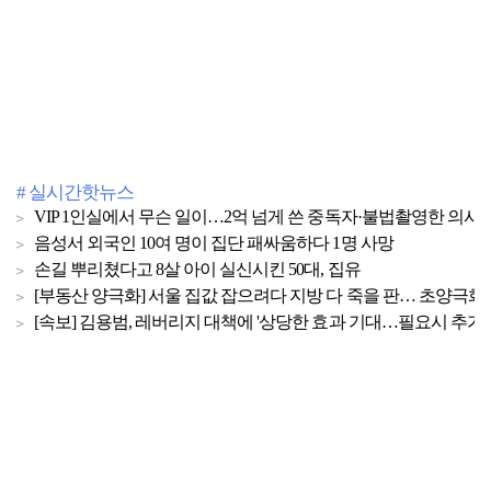
# 실시간핫뉴스
VIP 1인실에서 무슨 일이…2억 넘게 쓴 중독자·불법촬영한 의사
음성서 외국인 10여 명이 집단 패싸움하다 1명 사망
손길 뿌리쳤다고 8살 아이 실신시킨 50대, 집유
[부동산 양극화] 서울 집값 잡으려다 지방 다 죽을 판… 초양극화 
[속보] 김용범, 레버리지 대책에 '상당한 효과 기대…필요시 추가 