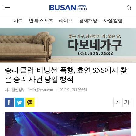
사회
연예·스포츠
라이프
경제해양
사설/칼럼
승리 클럽 '버닝썬' 폭행, 효연 SNS에서 찾
은 승리 사건 당일 행적
디지털편성부11 multi@busan.com
2019-01-29 17:56:51
｜
가
가