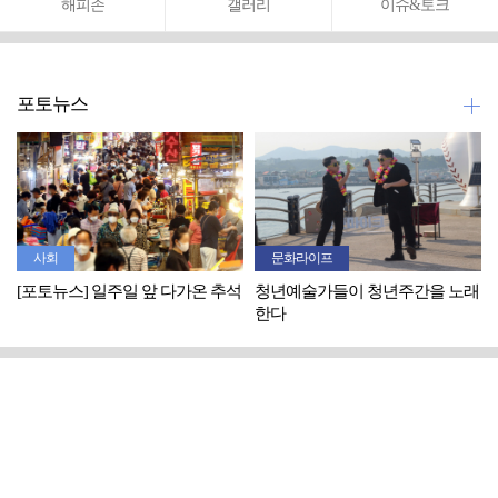
해피존
갤러리
이슈&토크
포토뉴스
사회
문화라이프
[포토뉴스] 일주일 앞 다가온 추석
청년예술가들이 청년주간을 노래
한다