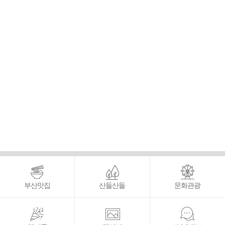
부산맛집
산들산들
문화관광