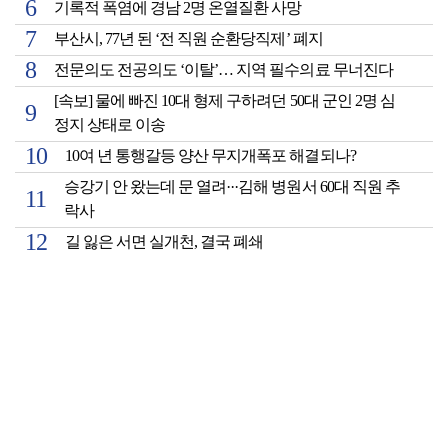
기록적 폭염에 경남 2명 온열질환 사망
부산시, 77년 된 ‘전 직원 순환당직제’ 폐지
전문의도 전공의도 ‘이탈’… 지역 필수의료 무너진다
[속보] 물에 빠진 10대 형제 구하려던 50대 군인 2명 심
정지 상태로 이송
10여 년 통행갈등 양산 무지개폭포 해결되나?
승강기 안 왔는데 문 열려···김해 병원서 60대 직원 추
락사
길 잃은 서면 실개천, 결국 폐쇄