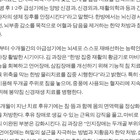
병 후 1·2주 급성기에는 양방 신경과, 신경외과, 재활의학과 등과 
환자의 생체 징후를 안정시킨다”라고 말했다. 한방에서는 뇌신경 세
선, 뇌부종 감소를 목적으로 어혈과 담음을 제거하는 한약 처방과 
.
주부터 수개월간의 아급성기에는 뇌세포 스스포 재배선하는 능력인
가장 활발한 시기이다. 김 과장은 “한방 집중 재활의 황금기로 마비
능을 회복하고 언어장애, 삼킴장애를 개선하기 위해 기능적 침 치료,
육 위축을 막는 한방 물리치료를 집중 시행한다”라고 밝혔다. 특히
이용해 두개골 주위로 침을 놓으며, 중풍에 사용되는 혈자리에 지
 위해 봉약침 신경재생 치료를 병행한다.
 6개월이 지난 치료 후유기에는 침·뜸과 함께 몸의 면역력을 정상
 처방한다. 후유 장애로 생길 수 있는 근육의 강직을 풀고, 마비로
의 이완된 부분은 강화시킨다. 김 과장은 “인지장애는 두개골 부위의
, 언어장애는 혀밑의 설근을 자극하는 방법과 지황음자 한약 처방,