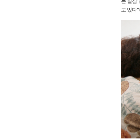
는 설침·
고 있다”