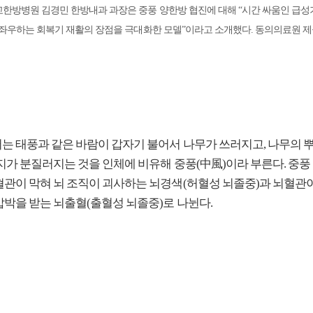
한방병원 김경민 한방내과 과장은 중풍 양한방 협진에 대해 “시간 싸움인 급성
 좌우하는 회복기 재활의 장점을 극대화한 모델”이라고 소개했다. 동의의료원 
는 태풍과 같은 바람이 갑자기 불어서 나무가 쓰러지고, 나무의 
지가 분질러지는 것을 인체에 비유해 중풍(中風)이라 부른다. 중풍
혈관이 막혀 뇌 조직이 괴사하는 뇌경색(허혈성 뇌졸중)과 뇌혈관이
압박을 받는 뇌출혈(출혈성 뇌졸중)로 나뉜다.