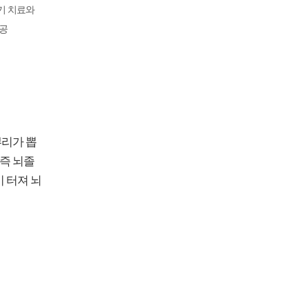
기 치료와
제공
뿌리가 뽑
 즉 뇌졸
 터져 뇌