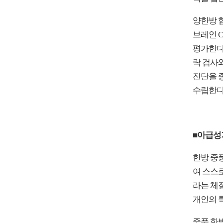
양한방 협
브레인 C
평가한다
락 검사와
진단을 
수립한다
■아급성
한방 중
여 스스
라는 체
개인의 
중풍 한