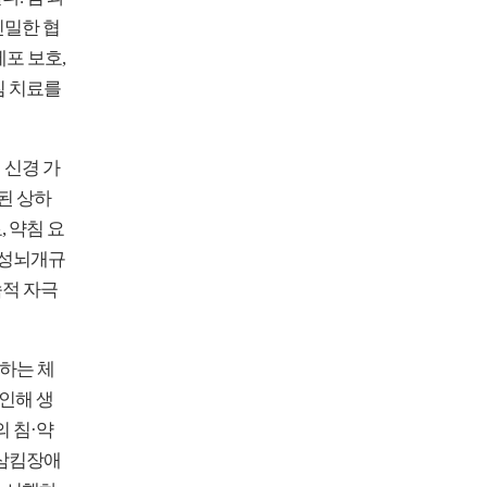
긴밀한 협
포 보호,
침 치료를
 신경 가
된 상하
 약침 요
 성뇌개규
속적 자극
화하는 체
 인해 생
 침·약
 삼킴장애