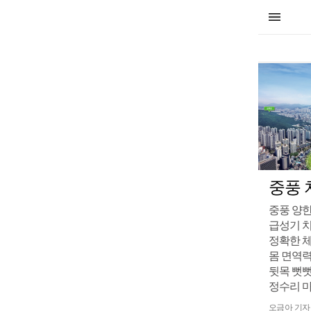
중풍 
중풍 양
급성기 치
정확한 체
몸 면역력
뒷목 뻣뻣
정수리 마
오금아 기자 ch