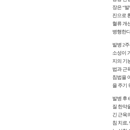
장은 “발
진으로 
혈류 개
병행한다
발병 2
소성이 
지의 기
법과 근
침법을 
을 주기
발병 후
질 한약을
긴 근육
침 치료