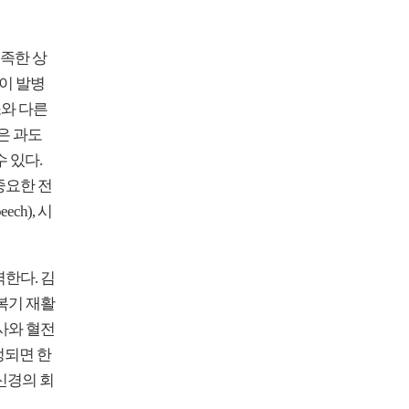
족한 상
이 발병
소와 다른
은 과도
 있다.
중요한 전
ch), 시
한다. 김
복기 재활
사와 혈전
정되면 한
신경의 회