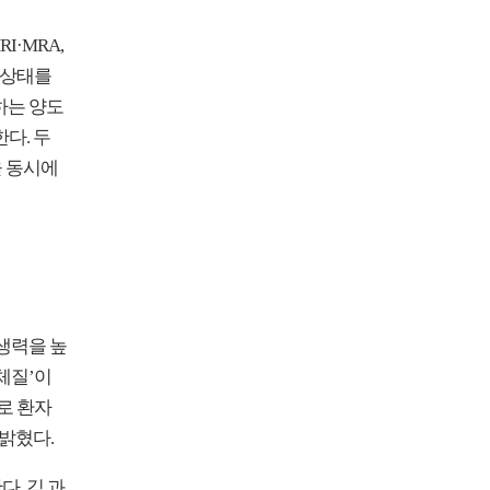
·MRA,
 상태를
하는 양도
다. 두
을 동시에
생력을 높
체질’이
로 환자
밝혔다.
. 김 과