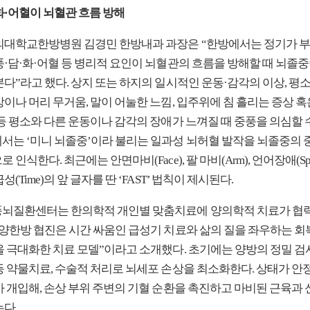
화·어혈이 뇌혈관 흐름 방해
의대학교한방병원 김경민 한방내과 과장은 “한방에서는 정기가 부
풍·담·화·어혈 등 병리적 요인이 뇌혈관의 흐름을 방해할 때 뇌졸중
다”라고 했다. 상지 또는 하지의 일시적인 운동·감각의 이상, 평
이나 머리 무거움, 말이 어눌한 느낌, 입주위에 침 흘리는 증상 혹
등 평소와 다른 운동이나 감각의 장애가 느껴질 때 중풍을 의심할 수
서는 ‘미니 뇌졸중’이라 불리는 일과성 뇌허혈 발작을 뇌졸중의 
 인식한다. 최근에는 안면마비(Face), 팔 마비(Arm), 언어장애(Spee
성(Time)의 앞 글자를 딴 ‘FAST’ 법칙이 제시된다.
뇌질환센터는 한의학적 개인별 맞춤치료에 양의학적 치료가 협력
“양한방 협진은 시간 싸움인 급성기 치료와 삶의 질을 좌우하는 회
을 극대화한 치료 모델”이라고 소개했다. 초기에는 양방의 정밀 검
등 약물치료, 수술적 처리로 뇌세포 손상을 최소화한다. 상태가 안
가 개입해, 손상 부위 주변의 기혈 순환을 촉진하고 마비된 근육과 
는다.