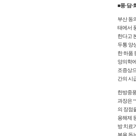
■풍·담·
부산 동
태에서 
한다고 본
두통 양상
한 하품 
양의학에
조증상으로
간의 시급
한방중풍
과장은 
의 장점
용해제 
방 치료
복을 돕