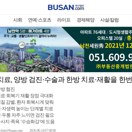
사회
연예·스포츠
라이프
경제해양
사설/칼럼
치료, 양방 검진·수술과 한방 치료·재활을 한
한방 협진
료·회복기 재활 장점 극대화
질 감별, 환자 회복시계 맞춰
·자생력 높이는 단계별 치료
·두통 자주 느끼면 검진 필요
사지·족욕 ‘수승화강’에 도움
ris@busan.com
2026-06-16 07:00:00
｜