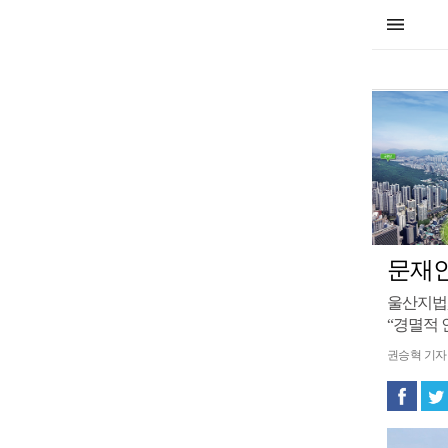
문재인
울산지법,
“경멸적 
권승혁 기자 gs