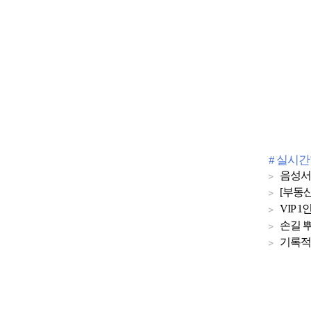
# 실시
음성서
[부동산
VIP
손길 뿌
기록적