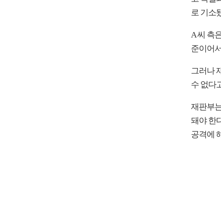
로 기소
A 씨 
준이어서
그러나 
수 없다
재판부는
돼야 한
공격에 