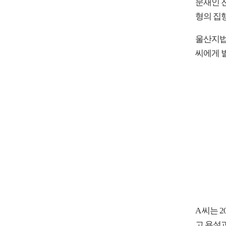
문재인 
형의 집
울산지법
씨에게 벌
A 씨는 
고 욕설