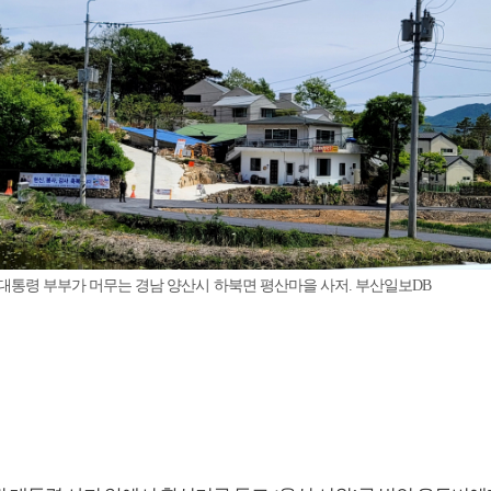
 대통령 부부가 머무는 경남 양산시 하북면 평산마을 사저. 부산일보DB