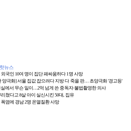
간핫뉴스
 외국인 10여 명이 집단 패싸움하다 1명 사망
 양극화] 서울 집값 잡으려다 지방 다 죽을 판… 초양극화 '경고등'
 1인실에서 무슨 일이…2억 넘게 쓴 중독자·불법촬영한 의사
리쳤다고 8살 아이 실신시킨 50대, 집유
 폭염에 경남 2명 온열질환 사망