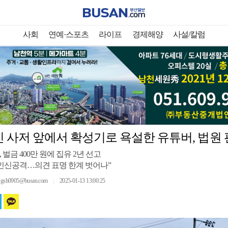
사회
연예·스포츠
라이프
경제해양
사설/칼럼
 사저 앞에서 확성기로 욕설한 유튜버, 법원
 벌금 400만 원에 집유 2년 선고
인신공격…의견 표명 한계 벗어나”
h0905@busan.com
2025-01-13 13:00:25
｜