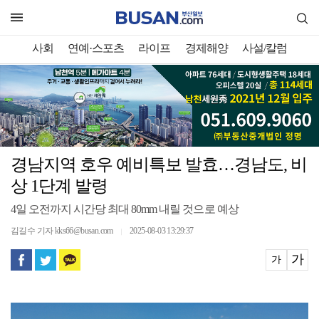
사회
연예·스포츠
라이프
경제해양
사설/칼럼
경남지역 호우 예비특보 발효…경남도, 비
상 1단계 발령
4일 오전까지 시간당 최대 80mm 내릴 것으로 예상
김길수 기자 kks66@busan.com
2025-08-03 13:29:37
｜
가
가