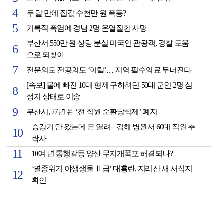
두 달 만에 집값 수천만 원 폭등?
기록적 폭염에 경남 2명 온열질환 사망
부산서 550만 원 상당 분실 미국인 관광객, 경찰 도움
으로 되찾아
전문의도 전공의도 ‘이탈’… 지역 필수의료 무너진다
[속보] 물에 빠진 10대 형제 구하려던 50대 군인 2명 심
정지 상태로 이송
부산시, 77년 된 ‘전 직원 순환당직제’ 폐지
승강기 안 왔는데 문 열려···김해 병원서 60대 직원 추
락사
10여 년 통행갈등 양산 무지개폭포 해결되나?
‘멸종위기 야생생물 Ⅱ급’ 대흥란, 지리산 새 서식지
확인