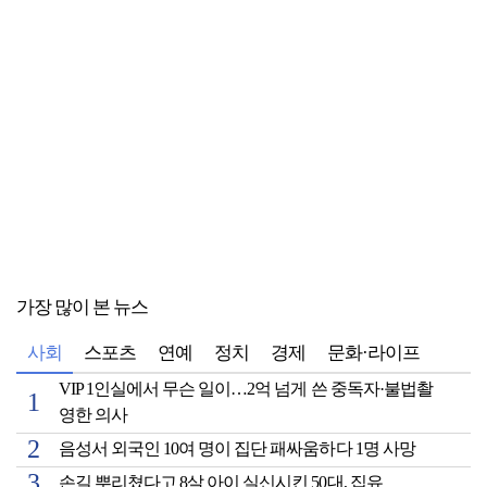
가장 많이 본 뉴스
사회
스포츠
연예
정치
경제
문화·라이프
VIP 1인실에서 무슨 일이…2억 넘게 쓴 중독자·불법촬
영한 의사
음성서 외국인 10여 명이 집단 패싸움하다 1명 사망
손길 뿌리쳤다고 8살 아이 실신시킨 50대, 집유