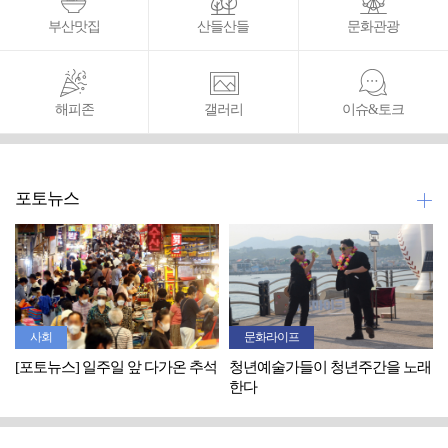
부산맛집
산들산들
문화관광
해피존
갤러리
이슈&토크
포토뉴스
사회
문화라이프
[포토뉴스] 일주일 앞 다가온 추석
청년예술가들이 청년주간을 노래
한다