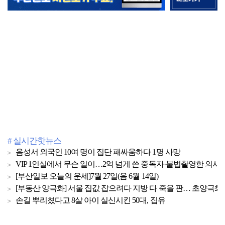
# 실시간핫뉴스
음성서 외국인 10여 명이 집단 패싸움하다 1명 사망
VIP 1인실에서 무슨 일이…2억 넘게 쓴 중독자·불법촬영한 의사
[부산일보 오늘의 운세]7월 27일(음 6월 14일)
[부동산 양극화] 서울 집값 잡으려다 지방 다 죽을 판… 초양극화 
손길 뿌리쳤다고 8살 아이 실신시킨 50대, 집유