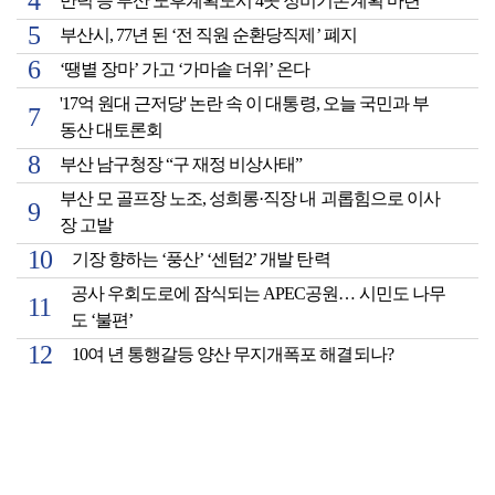
만덕 등 부산 노후계획도시 4곳 정비기본계획 마련
부산시, 77년 된 ‘전 직원 순환당직제’ 폐지
‘땡볕 장마’ 가고 ‘가마솥 더위’ 온다
'17억 원대 근저당' 논란 속 이 대통령, 오늘 국민과 부
동산 대토론회
부산 남구청장 “구 재정 비상사태”
부산 모 골프장 노조, 성희롱·직장 내 괴롭힘으로 이사
장 고발
기장 향하는 ‘풍산’ ‘센텀2’ 개발 탄력
공사 우회도로에 잠식되는 APEC공원… 시민도 나무
도 ‘불편’
10여 년 통행갈등 양산 무지개폭포 해결되나?