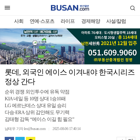
사회
연예·스포츠
라이프
경제해양
사설/칼럼
롯데, 외국인 에이스 이겨내야 한국시리즈
정상 간다
순위 경쟁 외인투수에 유독 약점
KIA 네일 등 10명 상대 1승10패
LG 에르난데스 상대 유일 승리
다승·ERA 상위 감안해도 무기력
김태형 감독 “에이스 이길 힘 필요”
남태우 기자 leo@busan.com
2025-08-06 17:40:14
｜