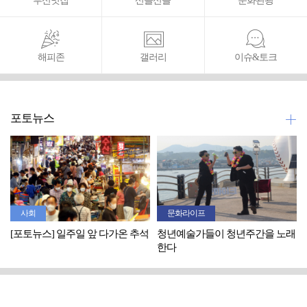
부산맛집
산들산들
문화관광
해피존
갤러리
이슈&토크
포토뉴스
사회
문화라이프
[포토뉴스] 일주일 앞 다가온 추석
청년예술가들이 청년주간을 노래
한다