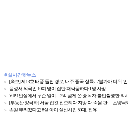
# 실시간핫뉴스
[속보] 제13호 태풍 돌핀 경로, 내주 중국 상륙…'불가마 더위' 언
음성서 외국인 10여 명이 집단 패싸움하다 1명 사망
VIP 1인실에서 무슨 일이…2억 넘게 쓴 중독자·불법촬영한 의사
[부동산 양극화] 서울 집값 잡으려다 지방 다 죽을 판… 초양극화 
손길 뿌리쳤다고 8살 아이 실신시킨 50대, 집유