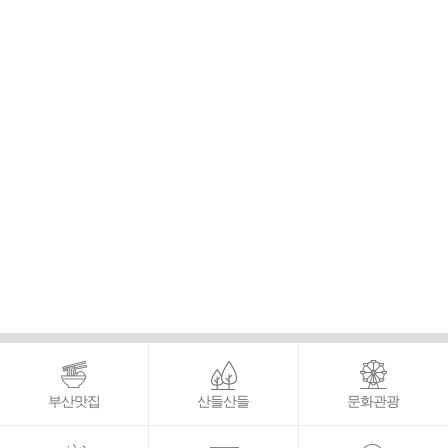
부산맛집
산들산들
문화관광