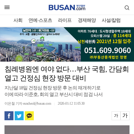
사회
연예·스포츠
라이프
경제해양
사설/칼럼
침례병원엔 여야 없다…부산 국힘, 간담회
열고 건정심 현장 방문 대비
지난달 18일 건정심 현장 방문 후 논의 재개하기로
이에 따라 이준호, 회의 열고 부산시 대비 점검 나서
이은철 기자 euncheol@busan.com
2026-01-12 11:05:30
｜
가
가