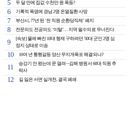
두 달 만에 집값 수천만 원 폭등?
기록적 폭염에 경남 2명 온열질환 사망
부산시, 77년 된 ‘전 직원 순환당직제’ 폐지
전문의도 전공의도 ‘이탈’… 지역 필수의료 무너진다
[속보] 물에 빠진 10대 형제 구하려던 50대 군인 2명 심
정지 상태로 이송
10여 년 통행갈등 양산 무지개폭포 해결되나?
승강기 안 왔는데 문 열려···김해 병원서 60대 직원 추
락사
길 잃은 서면 실개천, 결국 폐쇄