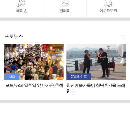
해피존
갤러리
이슈&토크
포토뉴스
사회
문화라이프
[포토뉴스] 일주일 앞 다가온 추석
청년예술가들이 청년주간을 노래
한다