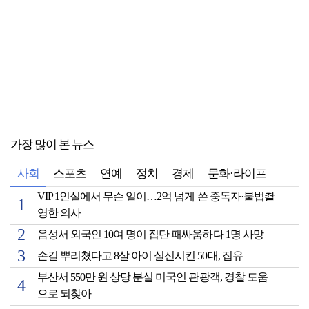
가장 많이 본 뉴스
사회
스포츠
연예
정치
경제
문화·라이프
VIP 1인실에서 무슨 일이…2억 넘게 쓴 중독자·불법촬
영한 의사
음성서 외국인 10여 명이 집단 패싸움하다 1명 사망
손길 뿌리쳤다고 8살 아이 실신시킨 50대, 집유
부산서 550만 원 상당 분실 미국인 관광객, 경찰 도움
으로 되찾아