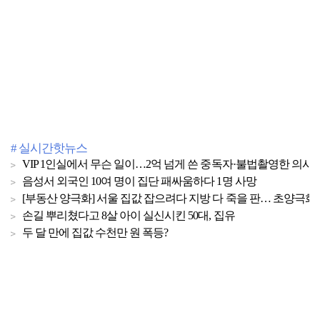
# 실시간핫뉴스
VIP 1인실에서 무슨 일이…2억 넘게 쓴 중독자·불법촬영한 의사
음성서 외국인 10여 명이 집단 패싸움하다 1명 사망
[부동산 양극화] 서울 집값 잡으려다 지방 다 죽을 판… 초양극화 
손길 뿌리쳤다고 8살 아이 실신시킨 50대, 집유
두 달 만에 집값 수천만 원 폭등?