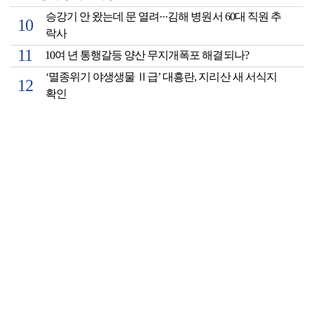
승강기 안 왔는데 문 열려···김해 병원서 60대 직원 추
락사
10여 년 통행갈등 양산 무지개폭포 해결되나?
‘멸종위기 야생생물 Ⅱ급’ 대흥란, 지리산 새 서식지
확인