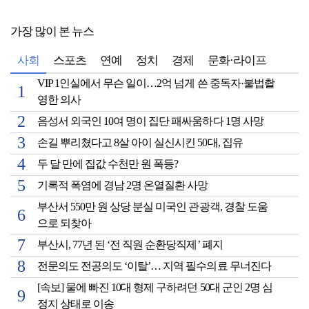
가장 많이 본 뉴스
사회
스포츠
연예
정치
경제
문화·라이프
VIP 1인실에서 무슨 일이…2억 넘게 쓴 중독자·불법촬
영한 의사
음성서 외국인 10여 명이 집단 패싸움하다 1명 사망
손길 뿌리쳤다고 8살 아이 실신시킨 50대, 집유
두 달 만에 집값 수천만 원 폭등?
기록적 폭염에 경남 2명 온열질환 사망
부산서 550만 원 상당 분실 미국인 관광객, 경찰 도움
으로 되찾아
부산시, 77년 된 ‘전 직원 순환당직제’ 폐지
전문의도 전공의도 ‘이탈’… 지역 필수의료 무너진다
[속보] 물에 빠진 10대 형제 구하려던 50대 군인 2명 심
정지 상태로 이송