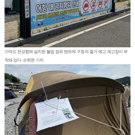
가덕도 천성항에 설치된 불법 점유 텐트에 구청의 철거 예고 계고장이 부
착돼 있다. 손희문 기자