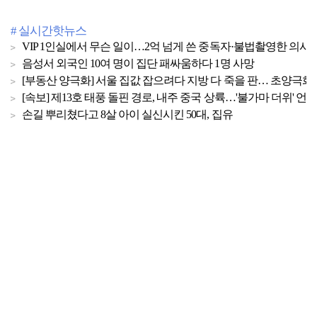
# 실시간핫뉴스
VIP 1인실에서 무슨 일이…2억 넘게 쓴 중독자·불법촬영한 의사
음성서 외국인 10여 명이 집단 패싸움하다 1명 사망
[부동산 양극화] 서울 집값 잡으려다 지방 다 죽을 판… 초양극화 
[속보] 제13호 태풍 돌핀 경로, 내주 중국 상륙…'불가마 더위' 언
손길 뿌리쳤다고 8살 아이 실신시킨 50대, 집유