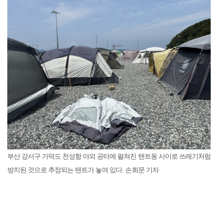
부산 강서구 가덕도 천성항 야외 공터에 펼쳐진 텐트동 사이로 쓰레기처럼
방치된 것으로 추정되는 텐트가 놓여 있다. 손희문 기자