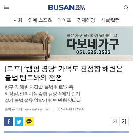
사회
연예·스포츠
라이프
경제해양
사설/칼럼
[르포] ‘캠핑 명당’ 가덕도 천성항 해변은
불법 텐트와의 전쟁
항구 옆 해변 자갈밭 '불법 텐트' 가득
화장실, 편의시설 갖춰 캠핑족에게 인기
장기 불법 점유 알박기 텐트 민원 잇따라
손희문 기자 moonsla@busan.com
2026-06-14 15:25:06
｜
가
가