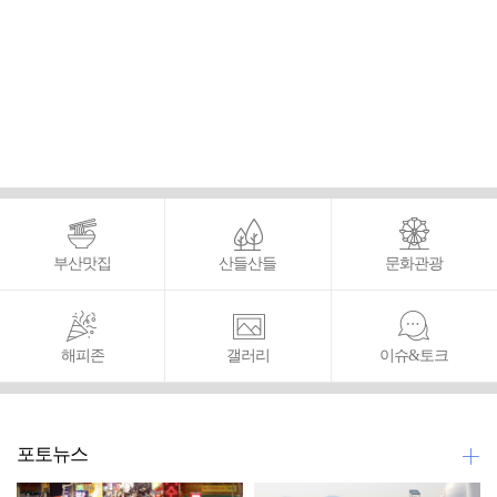
부산맛집
산들산들
문화관광
해피존
갤러리
이슈&토크
포토뉴스