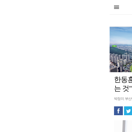
한동훈
는 것"
박정미 부산닷컴