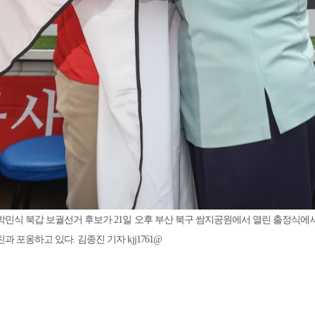
박민식 북갑 보궐선거 후보가 21일 오후 부산 북구 쌈지공원에서 열린 출정식에
과 포옹하고 있다. 김종진 기자 kjj1761@