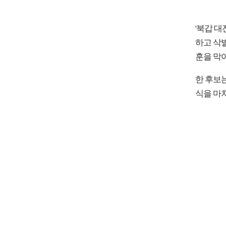
'북갑 대
하고 삭
훈을 막
한 후보
식을 마