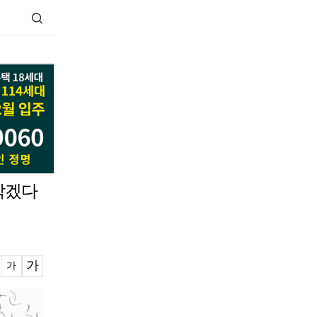
 막겠다
가
가