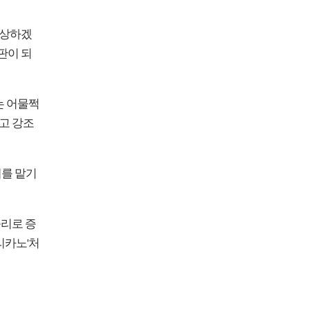
보상하겠
판이 되
는 어물쩍
고 강조
기를 맡기
승리로 증
리카노'처