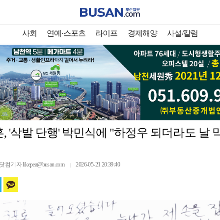
사회
연예·스포츠
라이프
경제해양
사설/칼럼
, '삭발 단행' 박민식에 "하정우 되더라도 날
기자 likepea@busan.com
2026-05-21 20:39:40
｜