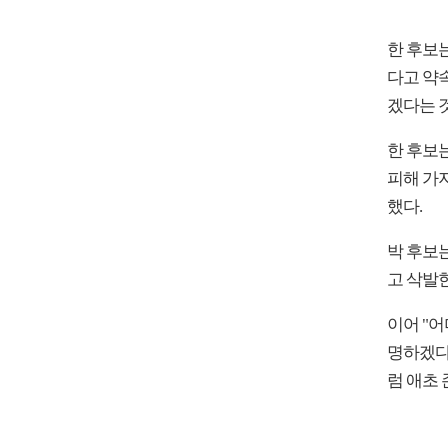
한 후보는
다고 약
겠다는 
한 후보
피해 가
했다.
박 후보
고 삭발한
이어 "어
명하겠다
럼 애초 