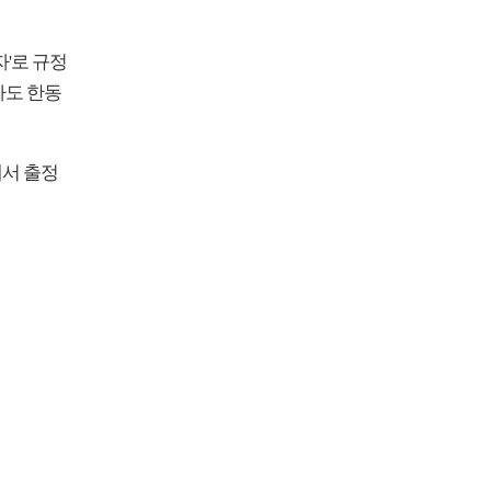
자'로 규정
라도 한동
에서 출정