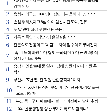
VIP 1인실에서 무슨 일이…2억 넘게 쓴 중독자·불법촬
영한 의사
음성서 외국인 10여 명이 집단 패싸움하다 1명 사망
손길 뿌리쳤다고 8살 아이 실신시킨 50대, 집유
두 달 만에 집값 수천만 원 폭등?
기록적 폭염에 경남 2명 온열질환 사망
전문의도 전공의도 ‘이탈’… 지역 필수의료 무너진다
[속보] 물에 빠진 10대 형제 구하려던 50대 군인 2명 심
정지 상태로 이송
승강기 안 왔는데 문 열려···김해 병원서 60대 직원 추
락사
부산시, 77년 된 ‘전 직원 순환당직제’ 폐지
부산서 550만 원 상당 분실 미국인 관광객, 경찰 도움
으로 되찾아
부산 동래구 아파트에서 불…에어컨에서 발화 추정
10여 년 통행갈등 양산 무지개폭포 해결되나?