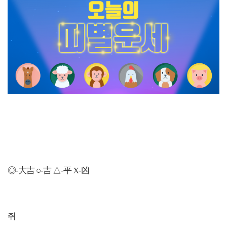
◎-大吉 ○-吉 △-平 X-凶
쥐