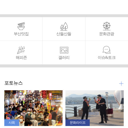
부산맛집
산들산들
문화관광
해피존
갤러리
이슈&토크
포토뉴스
사회
문화라이프