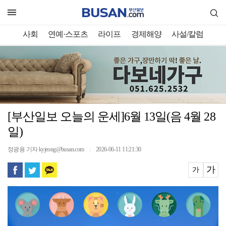
사회
연예·스포츠
라이프
경제해양
사설/칼럼
[부산일보 오늘의 운세]6월 13일(음 4월 28
일)
정광용 기자 kyjeong@busan.com
2026-06-11 11:21:30
｜
가
가