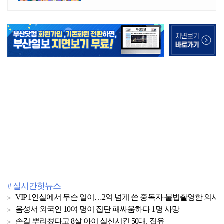
# 실시간핫뉴스
VIP 1인실에서 무슨 일이…2억 넘게 쓴 중독자·불법촬영한 의사
음성서 외국인 10여 명이 집단 패싸움하다 1명 사망
손길 뿌리쳤다고 8살 아이 실신시킨 50대, 집유