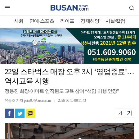
사회
연예·스포츠
라이프
경제해양
사설/칼럼
22일 스타벅스 매장 오후 3시 ‘영업종료’…
역사교육 시행
정용진 회장·이마트 임직원도 교육 참여 “책임 이행 앞장”
유승호 기자 peter90@busan.com
2026-06-15 09:11:43
｜
가
가