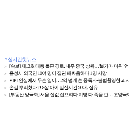
# 실시간핫뉴스
[속보] 제13호 태풍 돌핀 경로, 내주 중국 상륙…'불가마 더위' 언
음성서 외국인 10여 명이 집단 패싸움하다 1명 사망
VIP 1인실에서 무슨 일이…2억 넘게 쓴 중독자·불법촬영한 의사
손길 뿌리쳤다고 8살 아이 실신시킨 50대, 집유
[부동산 양극화] 서울 집값 잡으려다 지방 다 죽을 판… 초양극화 