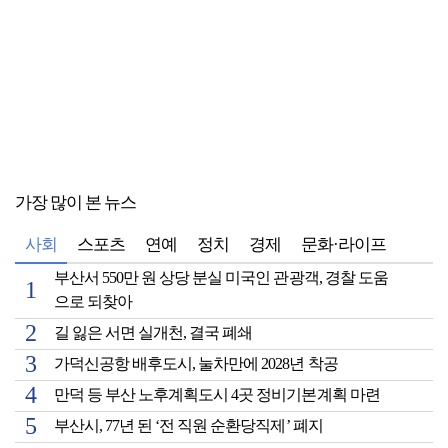
가장 많이 본 뉴스
사회
스포츠
연예
정치
경제
문화·라이프
부산서 550만 원 상당 분실 미국인 관광객, 경찰 도움
으로 되찾아
길 잃은 서면 실개천, 결국 폐쇄
가덕신공항 배후도시, 눌차만에 2028년 착공
만덕 등 부산 노후계획도시 4곳 정비기본계획 마련
부산시, 77년 된 ‘전 직원 순환당직제’ 폐지