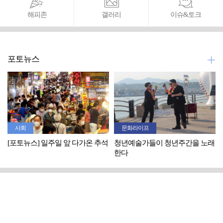
해피존
갤러리
이슈&토크
포토뉴스
사회
문화라이프
[포토뉴스] 일주일 앞 다가온 추석
청년예술가들이 청년주간을 노래
한다