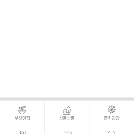
부산맛집
산들산들
문화관광