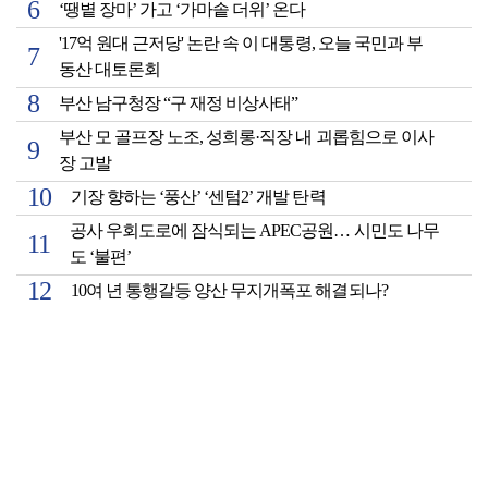
‘땡볕 장마’ 가고 ‘가마솥 더위’ 온다
'17억 원대 근저당' 논란 속 이 대통령, 오늘 국민과 부
동산 대토론회
부산 남구청장 “구 재정 비상사태”
부산 모 골프장 노조, 성희롱·직장 내 괴롭힘으로 이사
장 고발
기장 향하는 ‘풍산’ ‘센텀2’ 개발 탄력
공사 우회도로에 잠식되는 APEC공원… 시민도 나무
도 ‘불편’
10여 년 통행갈등 양산 무지개폭포 해결되나?